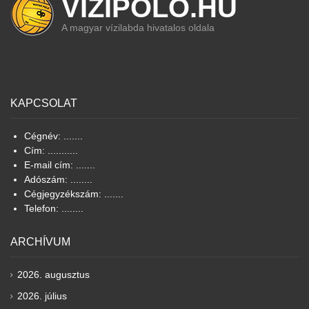
VIZIPOLO.HU
A magyar vízilabda hivatalos oldala
KAPCSOLAT
Cégnév: .......
Cím: ...........
E-mail cím: .......
Adószám: ........
Cégjegyzékszám: .......
Telefon: ........
ARCHÍVUM
2026. augusztus
2026. július