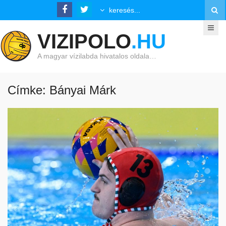
VIZIPOLO
.HU
A magyar vízilabda hivatalos oldala…
Címke: Bányai Márk