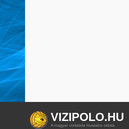
VIZIPOLO.HU
A magyar vízilabda hivatalos oldala