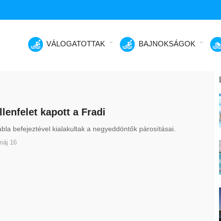
VÁLOGATOTTAK
BAJNOKSÁGOK
llenfelet kapott a Fradi
ábla befejeztével kialakultak a negyeddöntők párosításai.
máj 16