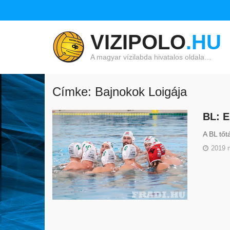
VIZIPOLO
.HU
A magyar vízilabda hivatalos oldala…
Címke: Bajnokok Loigája
BL: E
A BL tőt
2019 