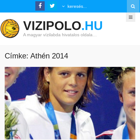
VIZIPOLO
.HU
A magyar vízilabda hivatalos oldala…
Címke: Athén 2014