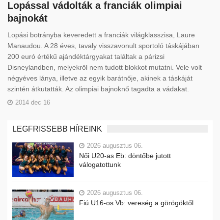
Lopással vádolták a franciák olimpiai
bajnokát
Lopási botrányba keveredett a franciák világklasszisa, Laure
Manaudou. A 28 éves, tavaly visszavonult sportoló táskájában
200 euró értékű ajándéktárgyakat találtak a párizsi
Disneylandben, melyekről nem tudott blokkot mutatni. Vele volt
négyéves lánya, illetve az egyik barátnője, akinek a táskáját
szintén átkutatták. Az olimpiai bajnoknő tagadta a vádakat.
2014 dec 16
LEGFRISSEBB HÍREINK
2026 augusztus 06.
Női U20-as Eb: döntőbe jutott
válogatottunk
2026 augusztus 06.
Fiú U16-os Vb: vereség a görögöktől