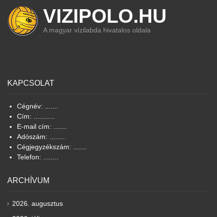
VIZIPOLO.HU
A magyar vízilabda hivatalos oldala
KAPCSOLAT
Cégnév: .......
Cím: ...........
E-mail cím: .......
Adószám: ........
Cégjegyzékszám: .......
Telefon: ........
ARCHÍVUM
2026. augusztus