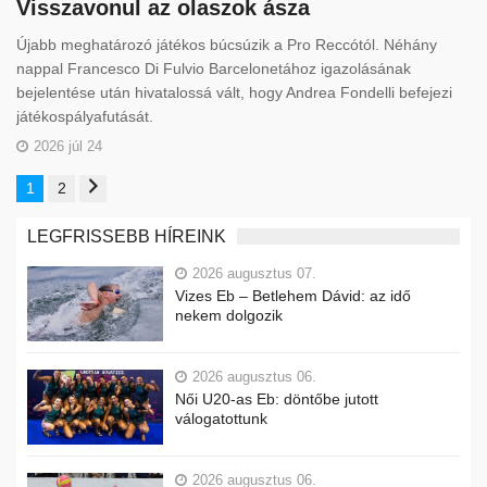
Visszavonul az olaszok ásza
Újabb meghatározó játékos búcsúzik a Pro Reccótól. Néhány
nappal Francesco Di Fulvio Barcelonetához igazolásának
bejelentése után hivatalossá vált, hogy Andrea Fondelli befejezi
játékospályafutását.
2026 júl 24
1
2
LEGFRISSEBB HÍREINK
2026 augusztus 07.
Vizes Eb – Betlehem Dávid: az idő
nekem dolgozik
2026 augusztus 06.
Női U20-as Eb: döntőbe jutott
válogatottunk
2026 augusztus 06.