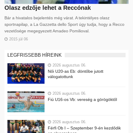
Olasz edzője lehet a Reccónak
Bár a hivatalos bejelentés még várat. A tekintélyes olasz
sportnapilap, a La Gazzetta dello Sport úgy tudja, hogy a Recco
vezetősége megegyezett Amadeo Pomilioval.
2015 júl 06
LEGFRISSEBB HÍREINK
2026 augusztus 06.
Női U20-as Eb: döntőbe jutott
válogatottunk
2026 augusztus 06.
Fiú U16-os Vb: vereség a görögöktől
2026 augusztus 06.
Férfi Ob I – Szeptember 9-én kezdődik