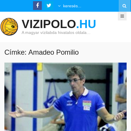
VIZIPOLO
.HU
A magyar vízilabda hivatalos oldala…
Címke: Amadeo Pomilio