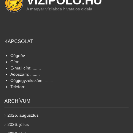
VIZIPOLO.HU
A magyar vízilabda hivatalos oldala
KAPCSOLAT
Cégnév: .......
Cím: ...........
E-mail cím: .......
Adószám: ........
Cégjegyzékszám: .......
Telefon: ........
ARCHÍVUM
2026. augusztus
2026. július