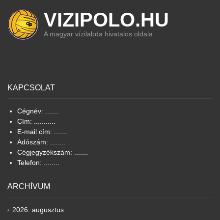
VIZIPOLO.HU
A magyar vízilabda hivatalos oldala
KAPCSOLAT
Cégnév: .......
Cím: ...........
E-mail cím: .......
Adószám: ........
Cégjegyzékszám: .......
Telefon: ........
ARCHÍVUM
2026. augusztus