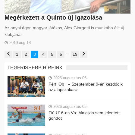
Megérkezett a Quinto új igazolása
Az anyai ágon magyar játékos, Alex Giorgetti is munkába állt új
klubjánál.
2019 aug 18
…
1
2
3
4
5
6
19
LEGFRISSEBB HÍREINK
2026 augusztus 06.
Férfi Ob I – Szeptember 9-én kezdődik
az alapszakasz
2026 augusztus 05.
Fiú U16-os Vb: Malajzia sem jelentett
gondot