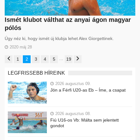
Ismét klubot válthat az anyai ágon magyar
pólós
Úgy néz ki, hogy ismét új klubja lehet Alex Giorgettinek.
2020 máj 28
…
1
2
3
4
5
19
LEGFRISSEBB HÍREINK
2026 augusztus 09.
Jön a Férfi U20-as Eb – Íme, a csapat
2026 augusztus 08.
Fiú U16-os Vb: Málta sem jelentett
gondot