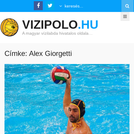
VIZIPOLO
.HU
A magyar vízilabda hivatalos oldala…
Címke: Alex Giorgetti