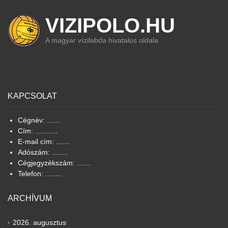
VIZIPOLO.HU
A magyar vízilabda hivatalos oldala
KAPCSOLAT
Cégnév: .......
Cím: ...........
E-mail cím: .......
Adószám: ........
Cégjegyzékszám: .......
Telefon: ........
ARCHÍVUM
2026. augusztus