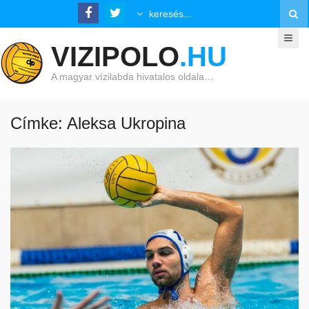
VIZIPOLO
.HU
A magyar vízilabda hivatalos oldala…
Címke: Aleksa Ukropina