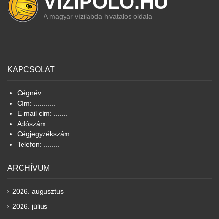
VIZIPOLO.HU
A magyar vízilabda hivatalos oldala
KAPCSOLAT
Cégnév: .......
Cím: ...........
E-mail cím: .......
Adószám: ........
Cégjegyzékszám: .......
Telefon: ........
ARCHÍVUM
2026. augusztus
2026. július