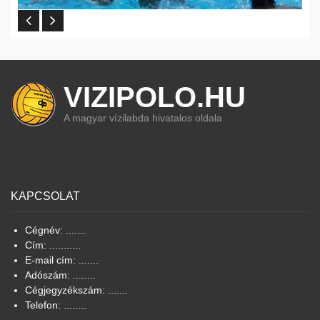
VIZIPOLO.HU
A magyar vízilabda hivatalos oldala
KAPCSOLAT
Cégnév: .......
Cím: ...........
E-mail cím: .......
Adószám: ........
Cégjegyzékszám: .......
Telefon: ........