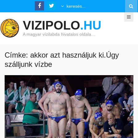
VIZIPOLO
.HU
A magyar vízilabda hivatalos oldala…
Címke: akkor azt használjuk ki.Úgy
szálljunk vízbe