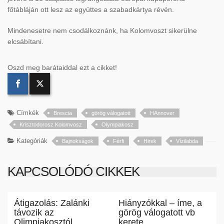
főtábláján ott lesz az együttes a szabadkártya révén.
Mindenesetre nem csodálkoznánk, ha Kolomvoszt sikerülne
elcsábítani.
Oszd meg barátaiddal ezt a cikket!
Címkék
Brescia
görög válogatott
HAnnover
Krisztodorosz Kolomvosz
Olympiakosz
Kategóriák
Bajnokságok
Férfi
Hirek
Vízilabda
KAPCSOLÓDÓ CIKKEK
Átigazolás: Zalánki
Hiányzókkal – íme, a
távozik az
görög válogatott vb
Olimpiakosztól
kerete