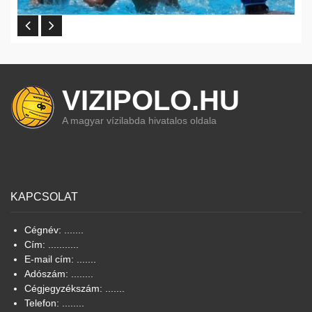
VIZIPOLO.HU
A magyar vízilabda hivatalos oldala
KAPCSOLAT
Cégnév: .......
Cím: ...........
E-mail cím: .......
Adószám: ........
Cégjegyzékszám: .......
Telefon: ........