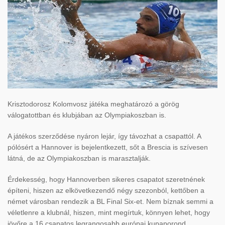
Krisztodorosz Kolomvosz játéka meghatározó a görög
válogatottban és klubjában az Olympiakoszban is.
A játékos szerződése nyáron lejár, így távozhat a csapattól. A
pólósért a Hannover is bejelentkezett, sőt a Brescia is szívesen
látná, de az Olympiakoszban is marasztalják.
Érdekesség, hogy Hannoverben sikeres csapatot szeretnének
építeni, hiszen az elkövetkezendő négy szezonból, kettőben a
német városban rendezik a BL Final Six-et. Nem bíznak semmi a
véletlenre a klubnál, hiszen, mint megírtuk, könnyen lehet, hogy
jövőre a 16 csapatos legrangosabb európai kupaporond