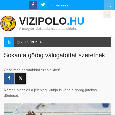
VIZIPOLO
.HU
A magyar vízilabda hivatalos oldala…
2017 június 14.
Sokan a görög válogatottat szeretnék
Oszd meg barátaiddal ezt a cikket!
Német, olasz és a jelenlegi klubja is várja a görög játékos
döntését.