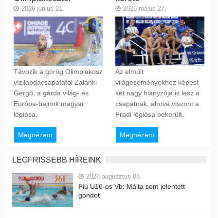
2026 június 21.
2025 május 27.
Távozik a görög Olimpiakosz
Az elmúlt
vízilabdacsapatától Zalánki
világeseményekhez képest
Gergő, a gárda világ- és
két nagy hiányzója is lesz a
Európa-bajnok magyar
csapatnak, ahová viszont a
légiósa.
Fradi légiósa bekerült.
Megnézem
Megnézem
LEGFRISSEBB HÍREINK
2026 augusztus 08.
Fiú U16-os Vb: Málta sem jelentett
gondot