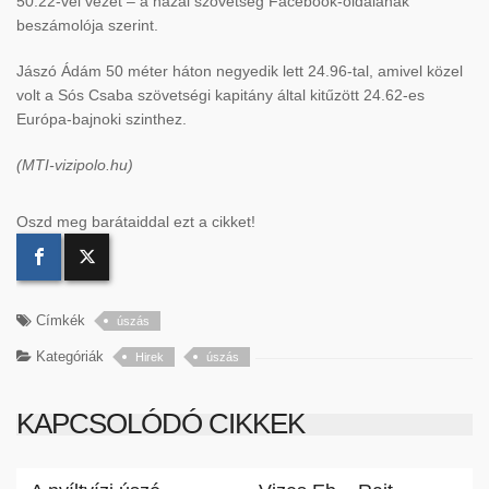
50.22-vel vezet – a hazai szövetség Facebook-oldalának
beszámolója szerint.
Jászó Ádám 50 méter háton negyedik lett 24.96-tal, amivel közel
volt a Sós Csaba szövetségi kapitány által kitűzött 24.62-es
Európa-bajnoki szinthez.
(MTI-vizipolo.hu)
Oszd meg barátaiddal ezt a cikket!
Címkék
úszás
Kategóriák
Hirek
úszás
KAPCSOLÓDÓ CIKKEK