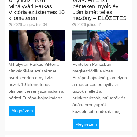
A nyíltvízi úszó
Vizes Eb – Rajt
Mihályvári-Farkas
pénteken, nyolc év
Viktória ezüstérmes 10
után ismét teljes
kilométeren
mezőny – ELŐZETES
2026 augusztus 04.
2026 július 31.
Mihályvári-Farkas Viktória
Pénteken Párizsban
címvédőként ezüstérmet
megkezdődik a vizes
nyert kedden a nyíltvízi
Európa-bajnokság, amelyen
úszók 10 kilométeres
a medencés és nyíltvízi
olimpiai versenyszámában a
úszók mellett a
párizsi Európa-bajnokságon.
szinkronúszók, műugrók és
óriás-toronyugrók
Megnézem
küzdelmeit rendezik meg.
Megnézem