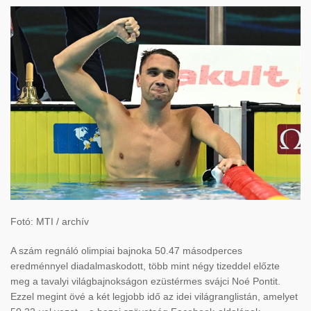
Fotó: MTI / archív
A szám regnáló olimpiai bajnoka 50.47 másodperces
eredménnyel diadalmaskodott, több mint négy tizeddel előzte
meg a tavalyi világbajnokságon ezüstérmes svájci Noé Pontit.
Ezzel megint övé a két legjobb idő az idei világranglistán, amelyet