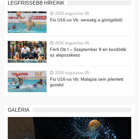
LEGFRISSEBB HÍREINK
2026 augusztus 06.
Fiú U16-os Vb: vereség a görögöktől
2026 augusztus 06.
Férfi Ob I – Szeptember 9-én kezdődik
az alapszakasz
2026 augusztus 05.
Fiú U16-os Vb: Malajzia sem jelentett
gondot
GALÉRIA