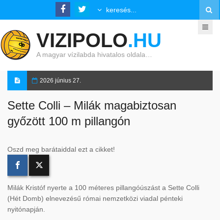
VIZIPOLO
.HU
A magyar vízilabda hivatalos oldala…
2026 június 27.
Sette Colli – Milák magabiztosan
győzött 100 m pillangón
Oszd meg barátaiddal ezt a cikket!
Milák Kristóf nyerte a 100 méteres pillangóúszást a Sette Colli
(Hét Domb) elnevezésű római nemzetközi viadal pénteki
nyitónapján.