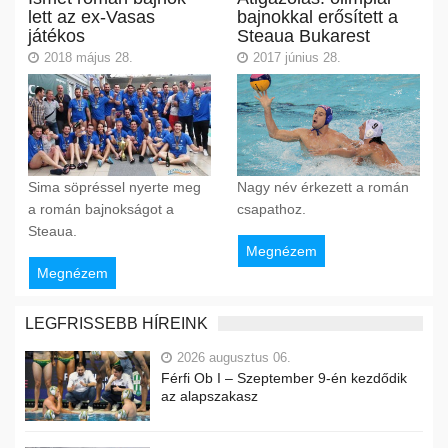
lett az ex-Vasas
bajnokkal erősített a
játékos
Steaua Bukarest
2018 május 28.
2017 június 28.
Sima söpréssel nyerte meg
Nagy név érkezett a román
a román bajnokságot a
csapathoz.
Steaua.
Megnézem
Megnézem
LEGFRISSEBB HÍREINK
2026 augusztus 06.
Férfi Ob I – Szeptember 9-én kezdődik
az alapszakasz