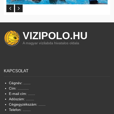
VIZIPOLO.HU
A magyar vízilabda hivatalos oldala
KAPCSOLAT
Cégnév: .......
Cím: ...........
E-mail cím: .......
Adószám: ........
Cégjegyzékszám: .......
Telefon: ........