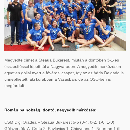
Megvédte címét a Steaua Bukarest, miután a döntőben 3-1-es
összesítéssel lépett túl a Nagyváradon. A negyedik mérkőzésen
egyetlen góllal nyert a fővárosi csapat, így az az Adria Delgado is
ünneplhetett, aki korábban a Vasasban, de az OSC-ben is
megfordult.
Román bajnokság, döntő, negyedik mérkőzés:
CSM Digi Oradea – Steaua Bukarest 5-6 (3-4, 0-2, 1-0, 1-0)
Gólszerzők: A. Cretu 2, Pavlovics 1, Chioveanu 1, Negrean 1 ill.