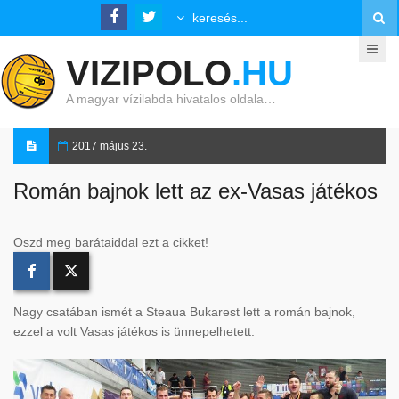
VIZIPOLO
.HU
A magyar vízilabda hivatalos oldala…
2017 május 23.
Román bajnok lett az ex-Vasas játékos
Oszd meg barátaiddal ezt a cikket!
Nagy csatában ismét a Steaua Bukarest lett a román bajnok,
ezzel a volt Vasas játékos is ünnepelhetett.