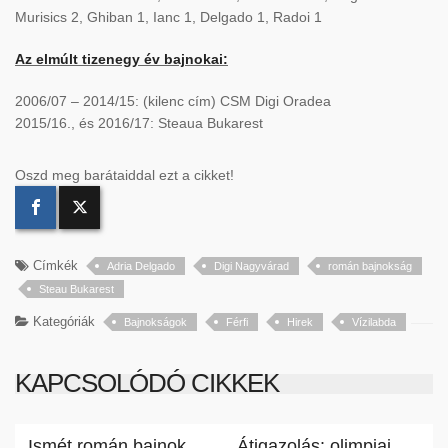
Murisics 2, Ghiban 1, Ianc 1, Delgado 1, Radoi 1
Az elmúlt tizenegy év bajnokai:
2006/07 – 2014/15: (kilenc cím) CSM Digi Oradea
2015/16., és 2016/17: Steaua Bukarest
Oszd meg barátaiddal ezt a cikket!
Címkék
Adria Delgado
Digi Nagyvárad
román bajnokság
Steau Bukarest
Kategóriák
Bajnokságok
Férfi
Hirek
Vízilabda
KAPCSOLÓDÓ CIKKEK
Ismét román bajnok
Átigazolás: olimpiai