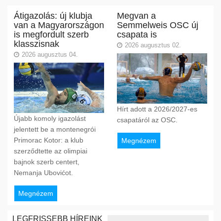
Átigazolás: új klubja
Megvan a
van a Magyarországon
Semmelweis OSC új
is megfordult szerb
csapata is
klasszisnak
2026 augusztus 02.
2026 augusztus 04.
Hírt adott a 2026/2027-es
Újabb komoly igazolást
csapatáról az OSC.
jelentett be a montenegrói
Primorac Kotor: a klub
Megnézem
szerződtette az olimpiai
bajnok szerb centert,
Nemanja Ubovićot.
Megnézem
LEGFRISSEBB HÍREINK