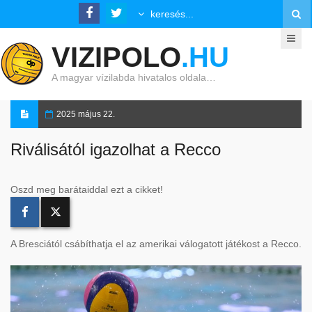
VIZIPOLO
.HU
A magyar vízilabda hivatalos oldala…
2025 május 22.
Riválisától igazolhat a Recco
Oszd meg barátaiddal ezt a cikket!
A Bresciától csábíthatja el az amerikai válogatott játékost a Recco.