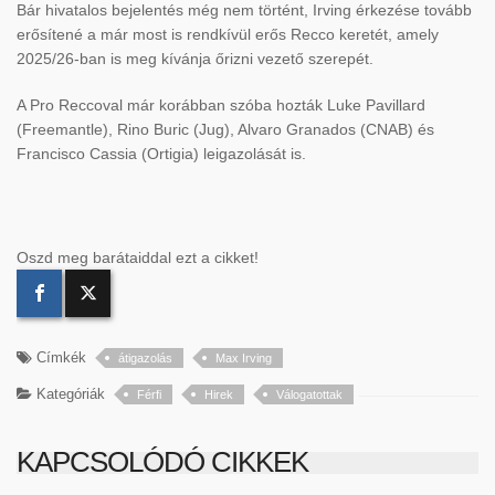
Bár hivatalos bejelentés még nem történt, Irving érkezése tovább
erősítené a már most is rendkívül erős Recco keretét, amely
2025/26-ban is meg kívánja őrizni vezető szerepét.
A Pro Reccoval már korábban szóba hozták Luke Pavillard
(Freemantle), Rino Buric (Jug), Alvaro Granados (CNAB) és
Francisco Cassia (Ortigia) leigazolását is.
Oszd meg barátaiddal ezt a cikket!
Címkék
átigazolás
Max Irving
Kategóriák
Férfi
Hirek
Válogatottak
KAPCSOLÓDÓ CIKKEK