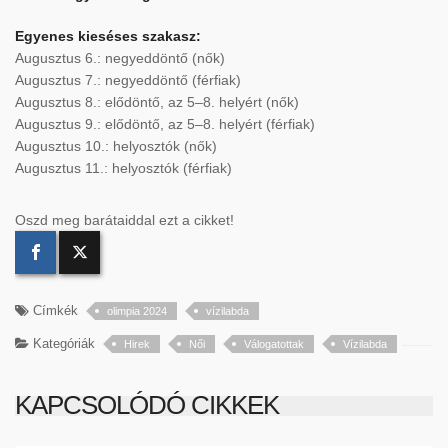
Egyenes kieséses szakasz:
Augusztus 6.: negyeddöntő (nők)
Augusztus 7.: negyeddöntő (férfiak)
Augusztus 8.: elődöntő, az 5–8. helyért (nők)
Augusztus 9.: elődöntő, az 5–8. helyért (férfiak)
Augusztus 10.: helyosztók (nők)
Augusztus 11.: helyosztók (férfiak)
Oszd meg barátaiddal ezt a cikket!
Címkék
olimpia 2024
vízilabda
Kategóriák
Hirek
Női
Válogatottak
Vízilabda
KAPCSOLÓDÓ CIKKEK