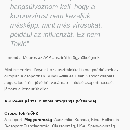
hangsúlyoznom kell, hogy a
koronavírust nem kezeljük
másképp, mint más vírusokat,
például az influenzát. Ez nem
Tokió”
– mondta Meares az AAP ausztrál hírügynökségnek.
Mint ismeretes, lányaink az ausztrálokkal is megmérkőznek az
olimpián a csoportban. Mihók Attila és Cseh Sándor csapata
augusztus 4-én, jövő hét vasárnap – utolsó csoportmeccsét –
játssza a kengurúk ellen.
A 2024-es párizsi olimpia programja (vízilabda):
Csoportok (nők):
A-csoport:
Magyarország
, Ausztrália, Kanada, Kína, Hollandia
B-csoport:Franciaország, Olaszország, USA, Spanyolország