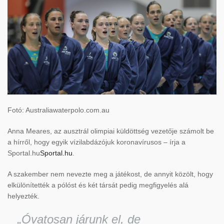
Fotó: Australiawaterpolo.com.au
Anna Meares, az ausztrál olimpiai küldöttség vezetője számolt be
a hírről, hogy egyik vízilabdázójuk koronavírusos – írja a
Sportal.hu
Sportal.hu
.
A szakember nem nevezte meg a játékost, de annyit közölt, hogy
elkülönítették a pólóst és két társát pedig megfigyelés alá
helyezték.
„Óvatosan járunk el, de