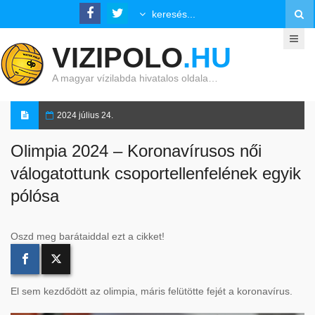
VIZIPOLO
.HU
A magyar vízilabda hivatalos oldala…
2024 július 24.
Olimpia 2024 – Koronavírusos női
válogatottunk csoportellenfelének egyik
pólósa
Oszd meg barátaiddal ezt a cikket!
El sem kezdődött az olimpia, máris felütötte fejét a koronavírus.