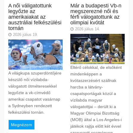
A női váligatottunk
Már a budapesti Vb-n
legyőzte az
megszerezné női és
amerikaiakat az
férfi válogatottunk az
ausztráliai felkészülési
olimpiai kvótát
tornán
2026 július 14.
2026 július 19.
Eltérő célokkal, de elsőként
A világkupa szuperdöntőjére
mindenképpen a
készülő női vízilabda-
kvótaszerzésért szállnak
válogatott ötméteresekkel
harcba a látvány-
legyőzte a vk-címvédő
csapatsportágak közül a
amerikai csapatot vasárnap
vízilabda magyar
a Sydneyben rendezett
válogatottjai – derült ki a
felkészülési tornán.
Magyar Olimpiai Bizottság
(MOB) által a Los Angeles-i
Megnézem
játékok rajtja előtt két évvel
szervezett eseményen.