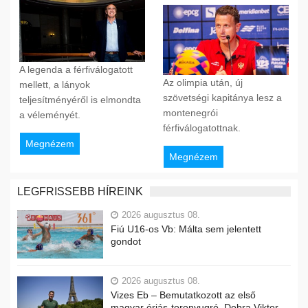
A legenda a férfiválogatott
Az olimpia után, új
mellett, a lányok
szövetségi kapitánya lesz a
teljesítményéről is elmondta
montenegrói
a véleményét.
férfiválogatottnak.
Megnézem
Megnézem
LEGFRISSEBB HÍREINK
2026 augusztus 08.
Fiú U16-os Vb: Málta sem jelentett
gondot
2026 augusztus 08.
Vizes Eb – Bemutatkozott az első
magyar óriás-toronyugró, Dobra Viktor