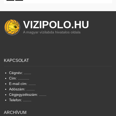
VIZIPOLO.HU
A magyar vízilabda hivatalos oldala
KAPCSOLAT
Cégnév: .......
Cím: ...........
E-mail cím: .......
Adószám: ........
Cégjegyzékszám: .......
Telefon: ........
ARCHÍVUM