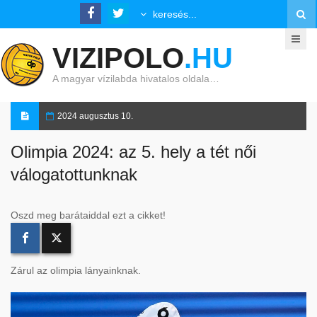
VIZIPOLO
.HU
A magyar vízilabda hivatalos oldala…
2024 augusztus 10.
Olimpia 2024: az 5. hely a tét női
válogatottunknak
Oszd meg barátaiddal ezt a cikket!
Zárul az olimpia lányainknak.