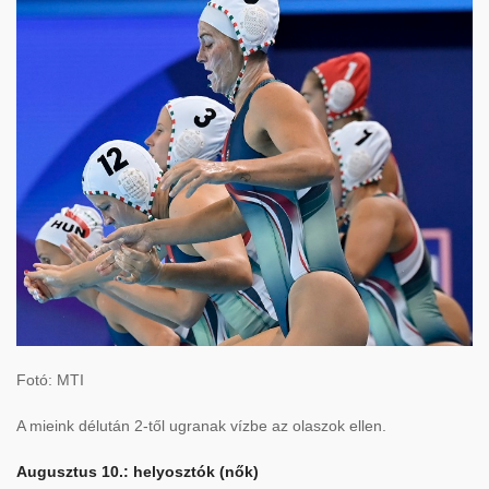
Fotó: MTI
A mieink délután 2-től ugranak vízbe az olaszok ellen.
Augusztus 10.: helyosztók (nők)