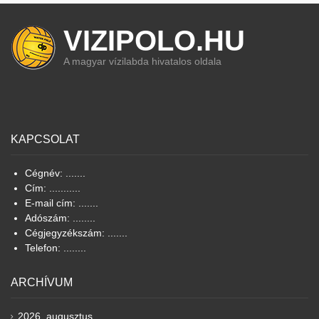
VIZIPOLO.HU
A magyar vízilabda hivatalos oldala
KAPCSOLAT
Cégnév: .......
Cím: ...........
E-mail cím: .......
Adószám: ........
Cégjegyzékszám: .......
Telefon: ........
ARCHÍVUM
2026. augusztus