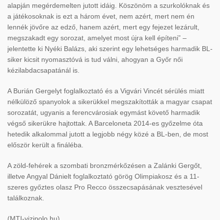
alapján megérdemelten jutott idáig. Köszönöm a szurkolóknak és
a játékosoknak is ezt a három évet, nem azért, mert nem én
lennék jövőre az edző, hanem azért, mert egy fejezet lezárult,
megszakadt egy sorozat, amelyet most újra kell építeni” –
jelentette ki Nyéki Balázs, aki szerint egy lehetséges harmadik BL-
siker kicsit nyomasztóvá is tud válni, ahogyan a Győr női
kézilabdacsapatánál is.
A Burián Gergelyt foglalkoztató és a Vigvári Vincét sérülés miatt
nélkülöző spanyolok a sikerükkel megszakították a magyar csapat
sorozatát, ugyanis a ferencvárosiak egymást követő harmadik
végső sikerükre hajtottak. A Barceloneta 2014-es győzelme óta
hetedik alkalommal jutott a legjobb négy közé a BL-ben, de most
először került a fináléba.
A zöld-fehérek a szombati bronzmérkőzésen a Zalánki Gergőt,
illetve Angyal Dánielt foglalkoztató görög Olimpiakosz és a 11-
szeres győztes olasz Pro Recco összecsapásának vesztesével
találkoznak.
(MTI-vizipolo.hu)