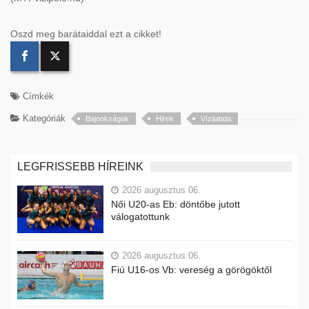
Oszd meg barátaiddal ezt a cikket!
Címkék
Kategóriák
Bajnokságok
Hirek
Vízilabda
LEGFRISSEBB HÍREINK
2026 augusztus 06.
Női U20-as Eb: döntőbe jutott
válogatottunk
2026 augusztus 06.
Fiú U16-os Vb: vereség a görögöktől