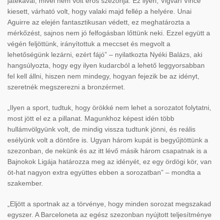
játékával, mivel nem volt erős szezonja. Ez ilyen, Vigvári Vince
kiesett, várható volt, hogy valaki majd fellép a helyére. Unai
Aguirre az elején fantasztikusan védett, ez meghatározta a
mérkőzést, sajnos nem jó felfogásban lőttünk neki. Ezzel együtt a
végén feljöttünk, irányítottuk a meccset és megvolt a
lehetőségünk lezárni, ezért fájó” – nyilatkozta Nyéki Balázs, aki
hangsúlyozta, hogy egy ilyen kudarcból a lehető leggyorsabban
fel kell állni, hiszen nem mindegy, hogyan fejezik be az idényt,
szeretnék megszerezni a bronzérmet.
„Ilyen a sport, tudtuk, hogy örökké nem lehet a sorozatot folytatni,
most jött el ez a pillanat. Magunkhoz képest idén több
hullámvölgyünk volt, de mindig vissza tudtunk jönni, és reális
esélyünk volt a döntőre is. Ugyan három kupát is begyűjtöttünk a
szezonban, de nekünk és az itt lévő másik három csapatnak is a
Bajnokok Ligája határozza meg az idényét, ez egy ördögi kör, van
öt-hat nagyon extra együttes ebben a sorozatban” – mondta a
szakember.
„Eljött a sportnak az a törvénye, hogy minden sorozat megszakad
egyszer. A Barceloneta az egész szezonban nyújtott teljesítménye