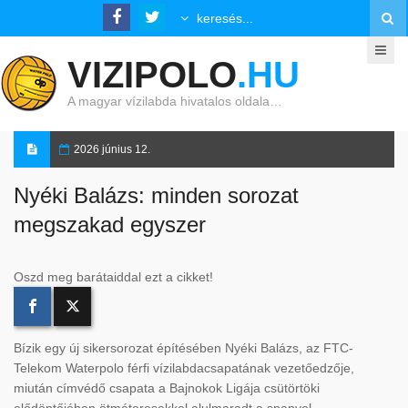
VIZIPOLO
.HU
A magyar vízilabda hivatalos oldala…
2026 június 12.
Nyéki Balázs: minden sorozat
megszakad egyszer
Oszd meg barátaiddal ezt a cikket!
Bízik egy új sikersorozat építésében Nyéki Balázs, az FTC-
Telekom Waterpolo férfi vízilabdacsapatának vezetőedzője,
miután címvédő csapata a Bajnokok Ligája csütörtöki