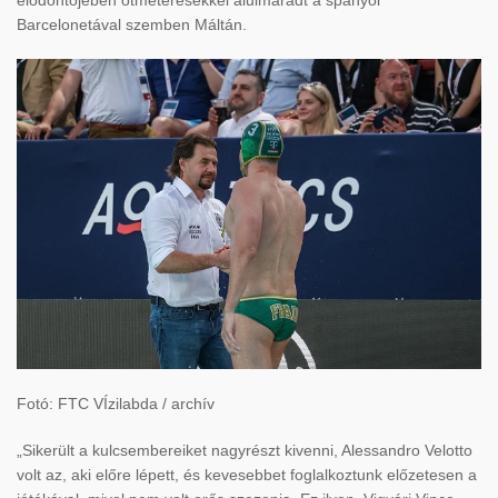
elődöntőjében ötméteresekkel alulmaradt a spanyol
Barcelonetával szemben Máltán.
Fotó: FTC VÍzilabda / archív
„Sikerült a kulcsembereiket nagyrészt kivenni, Alessandro Velotto
volt az, aki előre lépett, és kevesebbet foglalkoztunk előzetesen a