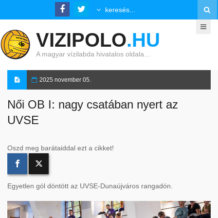
VIZIPOLO
.HU
A magyar vízilabda hivatalos oldala…
2025 november 05.
Női OB I: nagy csatában nyert az
UVSE
Oszd meg barátaiddal ezt a cikket!
Egyetlen gól döntött az UVSE-Dunaújváros rangadón.