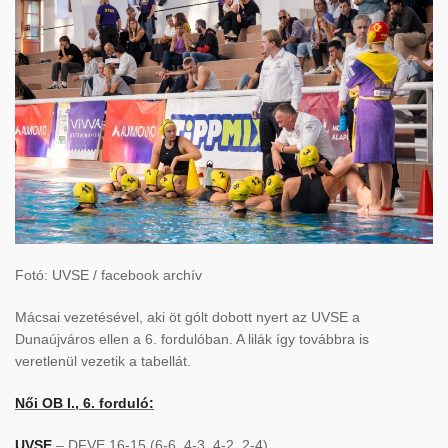
Fotó: UVSE / facebook archív
Mácsai vezetésével, aki öt gólt dobott nyert az UVSE a
Dunaújváros ellen a 6. fordulóban. A lilák így továbbra is
veretlenül vezetik a tabellát.
Női OB I., 6. forduló:
UVSE
– DFVE 16-15 (6-6, 4-3, 4-2, 2-4)