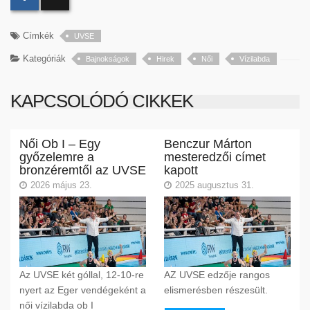
Címkék
UVSE
Kategóriák
Bajnokságok
Hirek
Női
Vízilabda
KAPCSOLÓDÓ CIKKEK
Női Ob I – Egy
Benczur Márton
győzelemre a
mesteredzői címet
bronzéremtől az UVSE
kapott
2026 május 23.
2025 augusztus 31.
Az UVSE két góllal, 12-10-re
AZ UVSE edzője rangos
nyert az Eger vendégeként a
elismerésben részesült.
női vízilabda ob I