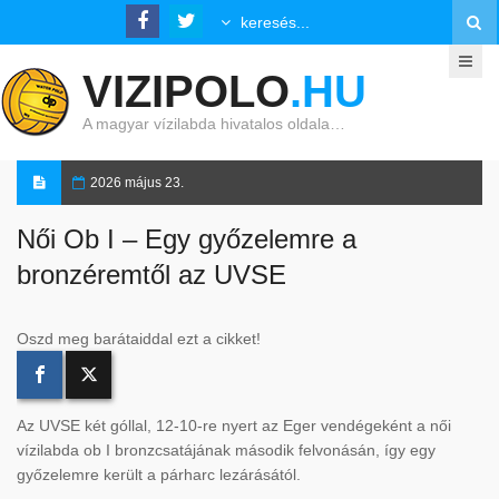
VIZIPOLO
.HU
A magyar vízilabda hivatalos oldala…
2026 május 23.
Női Ob I – Egy győzelemre a
bronzéremtől az UVSE
Oszd meg barátaiddal ezt a cikket!
Az UVSE két góllal, 12-10-re nyert az Eger vendégeként a női
vízilabda ob I bronzcsatájának második felvonásán, így egy
győzelemre került a párharc lezárásától.