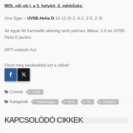
MOL női ob I, a 3. helyért, 2. mérkőzés:
One Eger –
UVSE-Helia D
10-12 (0-2, 6-2, 2-5, 2-3)
Az egyik fél harmadik sikeréig tartó párharc állása: 2-0 az UVSE-
Helia D javára.
(MTI-vizipolo.hu)
Oszd meg barátaiddal ezt a cikket!
Címkék
UVSE
Kategóriák
Bajnokságok
Hirek
Női
Vízilabda
KAPCSOLÓDÓ CIKKEK