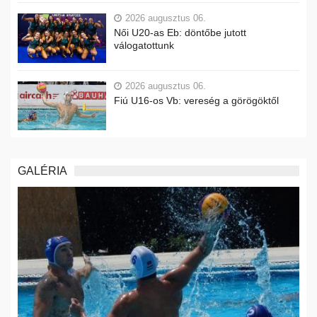
2026 augusztus 06.
Női U20-as Eb: döntőbe jutott
válogatottunk
2026 augusztus 06.
Fiú U16-os Vb: vereség a görögöktől
GALÉRIA