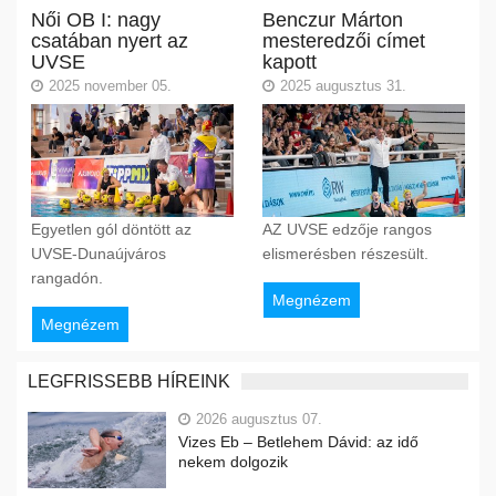
Női OB I: nagy
Benczur Márton
csatában nyert az
mesteredzői címet
UVSE
kapott
2025 november 05.
2025 augusztus 31.
Egyetlen gól döntött az
AZ UVSE edzője rangos
UVSE-Dunaújváros
elismerésben részesült.
rangadón.
Megnézem
Megnézem
LEGFRISSEBB HÍREINK
2026 augusztus 07.
Vizes Eb – Betlehem Dávid: az idő
nekem dolgozik