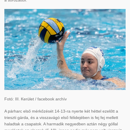
a sorozattól.
Fotó: III. Kerület / facebook archív
A párharc első mérkőzését 14-13-ra nyerte két héttel ezelőtt a
trieszti gárda, és a visszavágó első félidejében is fej fej mellett
haladtak a csapatok. A harmadik negyedben aztán négy góllal