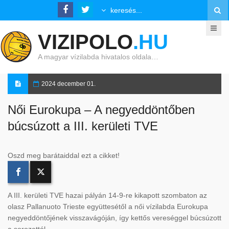
VIZIPOLO
.HU
A magyar vízilabda hivatalos oldala…
2024 december 01.
Női Eurokupa – A negyeddöntőben
búcsúzott a III. kerületi TVE
Oszd meg barátaiddal ezt a cikket!
A III. kerületi TVE hazai pályán 14-9-re kikapott szombaton az
olasz Pallanuoto Trieste együttesétől a női vízilabda Eurokupa
negyeddöntőjének visszavágóján, így kettős vereséggel búcsúzott