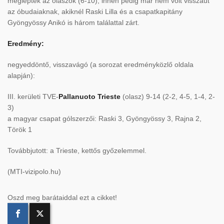
megléptek az olaszok (6-10), innen pedig már nem volt visszaút
az óbudaiaknak, akiknél Raski Lilla és a csapatkapitány
Gyöngyössy Anikó is három találattal zárt.
Eredmény:
negyeddöntő, visszavágó (a sorozat eredményközlő oldala
alapján):
III. kerületi TVE-
Pallanuoto Trieste
(olasz) 9-14 (2-2, 4-5, 1-4, 2-
3)
a magyar csapat gólszerzői: Raski 3, Gyöngyössy 3, Rajna 2,
Török 1
Továbbjutott: a Trieste, kettős győzelemmel.
(MTI-vizipolo.hu)
Oszd meg barátaiddal ezt a cikket!