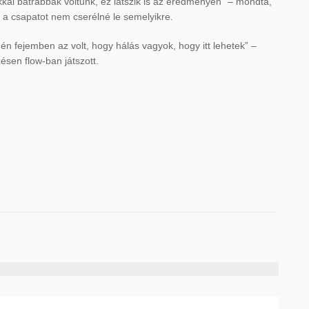
kal bátrabbak voltunk, ez látszik is az eredményen” – mondta,
t a csapatot nem cserélné le semelyikre.
 én fejemben az volt, hogy hálás vagyok, hogy itt lehetek” –
sen flow-ban játszott.