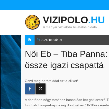
VIZIPOLO
.HU
A magyar vízilabda hivatalos oldala…
2026 február 06.
Női Eb – Tiba Panna:
össze igazi csapattá
Oszd meg barátaiddal ezt a cikket!
A döntőben négy társához hasonlóan két gólt szerző Ti
funchali Európa-bajnokság döntőjében 10-10-es ered