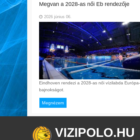
Megvan a 2028-as női Eb rendezője
2026 június 06.
Eindhoven rendezi a 2028-as női vízilabda Európa
bajnokságot.
Megnézem
VIZIPOLO.HU