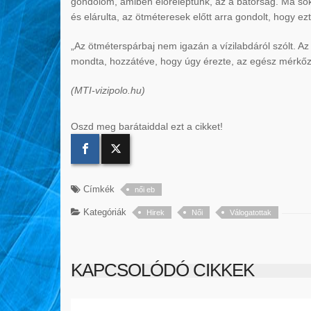
gondolom, amiben előreléptünk, az a bátorság. Ma sok
és elárulta, az ötméteresek előtt arra gondolt, hogy ez
„Az ötméterspárbaj nem igazán a vízilabdáról szólt. Az
mondta, hozzátéve, hogy úgy érezte, az egész mérkőzé
(MTI-vizipolo.hu)
Oszd meg barátaiddal ezt a cikket!
Címkék
női eb
Kategóriák
Hirek
Női
Válogatottak
KAPCSOLÓDÓ CIKKEK