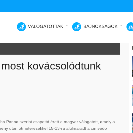
VÁLOGATOTTAK
BAJNOKSÁGOK
 most kovácsolódtunk
ba Panna szerint csapattá érett a magyar válogatott, amely a
mény után ötméteresekkel 15-13-ra alulmaradt a címvédő