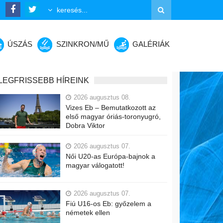
ÚSZÁS
SZINKRON/MŰ
GALÉRIÁK
LEGFRISSEBB HÍREINK
2026 augusztus 08.
Vizes Eb – Bemutatkozott az
első magyar óriás-toronyugró,
Dobra Viktor
2026 augusztus 07.
Női U20-as Európa-bajnok a
magyar válogatott!
2026 augusztus 07.
Fiú U16-os Eb: győzelem a
németek ellen