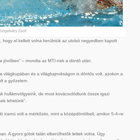
Szigetváry Zsolt
 hogy el kellett volna kerülniük az utolsó negyedben kapott
i a jövőben” – mondta az MTI-nek a döntő után.
y a világkupában és a világbajnokságon is döntős volt, azokon a
olt a győzelem.
ltak hullámvölgyeink, de most kovácsolódtunk össze igazi
sek lehetünk”.
ó iramú volt a mérkőzés, mint a középdöntőbeli, amikor 5-4-re
n. A gyors gólok talán elkerülhetők lettek volna. Úgy