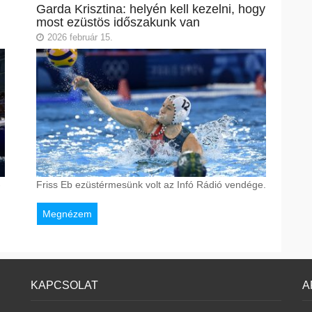
Garda Krisztina: helyén kell kezelni, hogy
most ezüstös időszakunk van
2026 február 15.
-
Friss Eb ezüstérmesünk volt az Infó Rádió vendége.
Megnézem
KAPCSOLAT
A