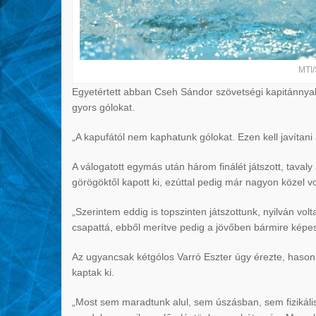
MTI/
Egyetértett abban Cseh Sándor szövetségi kapitánnyal,
gyors gólokat.
„A kapufától nem kaphatunk gólokat. Ezen kell javítan
A válogatott egymás után három finálét játszott, taval
görögöktől kapott ki, ezúttal pedig már nagyon közel v
„Szerintem eddig is topszinten játszottunk, nyilván vo
csapattá, ebből merítve pedig a jövőben bármire képe
Az ugyancsak kétgólos Varró Eszter úgy érezte, hasonl
kaptak ki.
„Most sem maradtunk alul, sem úszásban, sem fizikálisa