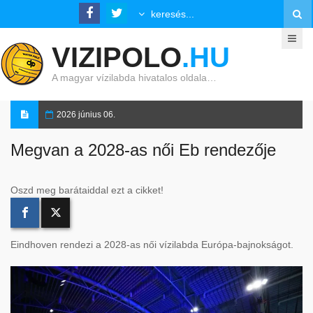
VIZIPOLO
.HU
A magyar vízilabda hivatalos oldala…
2026 június 06.
Megvan a 2028-as női Eb rendezője
Oszd meg barátaiddal ezt a cikket!
Eindhoven rendezi a 2028-as női vízilabda Európa-bajnokságot.