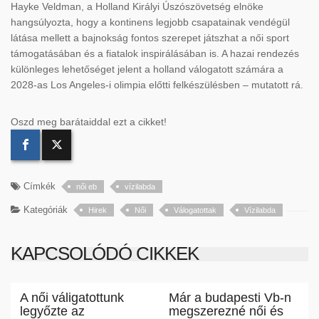
Hayke Veldman, a Holland Királyi Úszószövetség elnöke
hangsúlyozta, hogy a kontinens legjobb csapatainak vendégül
látása mellett a bajnokság fontos szerepet játszhat a női sport
támogatásában és a fiatalok inspirálásában is. A hazai rendezés
különleges lehetőséget jelent a holland válogatott számára a
2028-as Los Angeles-i olimpia előtti felkészülésben – mutatott rá.
Oszd meg barátaiddal ezt a cikket!
Címkék
női eb
vízilabda
Kategóriák
Hirek
Női
Válogatottak
Vízilabda
KAPCSOLÓDÓ CIKKEK
A női váligatottunk
Már a budapesti Vb-n
legyőzte az
megszerezné női és