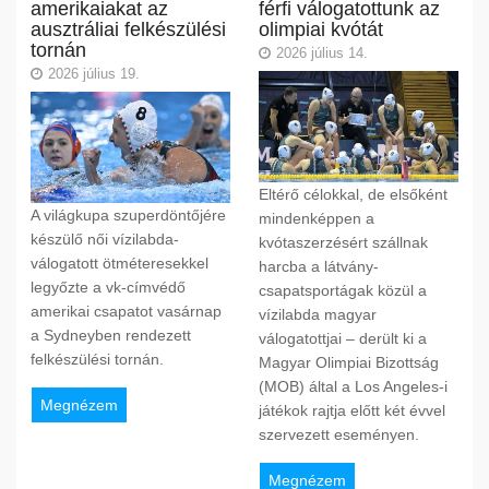
amerikaiakat az
férfi válogatottunk az
ausztráliai felkészülési
olimpiai kvótát
tornán
2026 július 14.
2026 július 19.
Eltérő célokkal, de elsőként
A világkupa szuperdöntőjére
mindenképpen a
készülő női vízilabda-
kvótaszerzésért szállnak
válogatott ötméteresekkel
harcba a látvány-
legyőzte a vk-címvédő
csapatsportágak közül a
amerikai csapatot vasárnap
vízilabda magyar
a Sydneyben rendezett
válogatottjai – derült ki a
felkészülési tornán.
Magyar Olimpiai Bizottság
(MOB) által a Los Angeles-i
Megnézem
játékok rajtja előtt két évvel
szervezett eseményen.
Megnézem