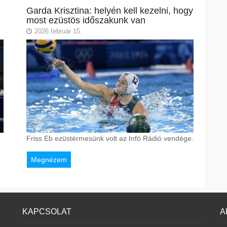
Garda Krisztina: helyén kell kezelni, hogy
most ezüstös időszakunk van
2026 február 15.
-
Friss Eb ezüstérmesünk volt az Infó Rádió vendége.
Megnézem
KAPCSOLAT
A