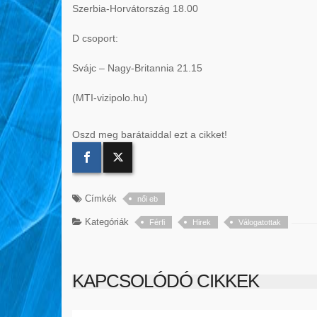
Szerbia-Horvátország 18.00
D csoport:
Svájc – Nagy-Britannia 21.15
(MTI-vizipolo.hu)
Oszd meg barátaiddal ezt a cikket!
Címkék
női eb
Kategóriák
Férfi
Hirek
Válogatottak
KAPCSOLÓDÓ CIKKEK