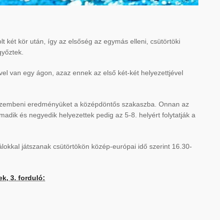
t két kör után, így az elsőség az egymás elleni, csütörtöki
győztek.
vel van egy ágon, azaz ennek az első két-két helyezettjével
l szembeni eredményüket a középdöntős szakaszba. Onnan az
madik és negyedik helyezettek pedig az 5-8. helyért folytatják a
okkal játszanak csütörtökön közép-európai idő szerint 16.30-
, 3. forduló: