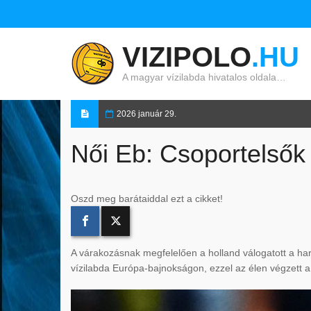
VIZIPOLO
.HU
A magyar vízilabda hivatalos oldala…
2026 január 29.
Női Eb: Csoportelsők
Oszd meg barátaiddal ezt a cikket!
A várakozásnak megfelelően a holland válogatott a ha
vízilabda Európa-bajnokságon, ezzel az élen végzett 