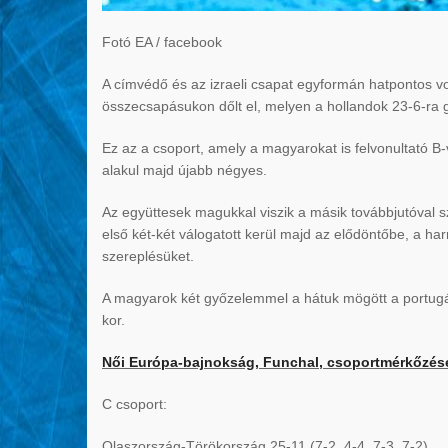
Fotó EA / facebook
A címvédő és az izraeli csapat egyformán hatpontos vol
összecsapásukon dőlt el, melyen a hollandok 23-6-ra 
Ez az a csoport, amely a magyarokat is felvonultató B-
alakul majd újabb négyes.
Az együttesek magukkal viszik a másik továbbjutóva
első két-két válogatott kerül majd az elődöntőbe, a har
szereplésüket.
A magyarok két győzelemmel a hátuk mögött a portugál
kor.
Női Európa-bajnokság, Funchal, csoportmérkőzések
C csoport:
Olaszország-Törökország 25-11 (7-2, 4-4, 7-3, 7-2)