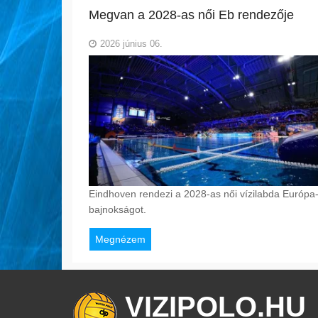
Megvan a 2028-as női Eb rendezője
2026 június 06.
Eindhoven rendezi a 2028-as női vízilabda Európa
bajnokságot.
Megnézem
VIZIPOLO.HU