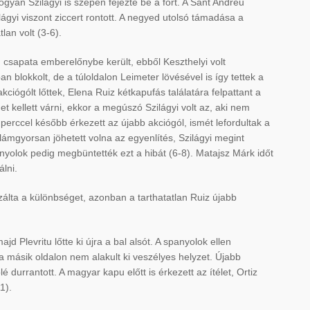
gyan Szilágyi is szépen fejezte be a fórt. A Sant Andreu
lágyi viszont ziccert rontott. A negyed utolsó támadása a
lan volt (3-6).
 csapata emberelőnybe került, ebből Keszthelyi volt
blokkolt, de a túloldalon Leimeter lövésével is így tettek a
iógólt lőttek, Elena Ruiz kétkapufás találatára felpattant a
t kellett várni, ekkor a megúszó Szilágyi volt az, aki nem
perccel később érkezett az újabb akciógól, ismét lefordultak a
Villámgyorsan jöhetett volna az egyenlítés, Szilágyi megint
anyolok pedig megbüntették ezt a hibát (6-8). Matajsz Márk időt
álni.
álta a különbséget, azonban a tarthatatlan Ruiz újabb
jd Plevritu lőtte ki újra a bal alsót. A spanyolok ellen
 másik oldalon nem alakult ki veszélyes helyzet. Újabb
é durrantott. A magyar kapu előtt is érkezett az ítélet, Ortiz
1).