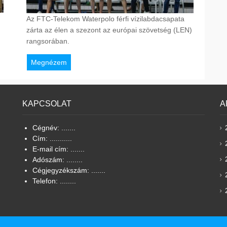
Az FTC-Telekom Waterpolo férfi vízilabdacsapata
zárta az élen a szezont az európai szövetség (LEN)
rangsorában.
Megnézem
KAPCSOLAT
A
Cégnév: .......
Cím: ...........
E-mail cím: .......
Adószám: ........
Cégjegyzékszám: .......
Telefon: ........