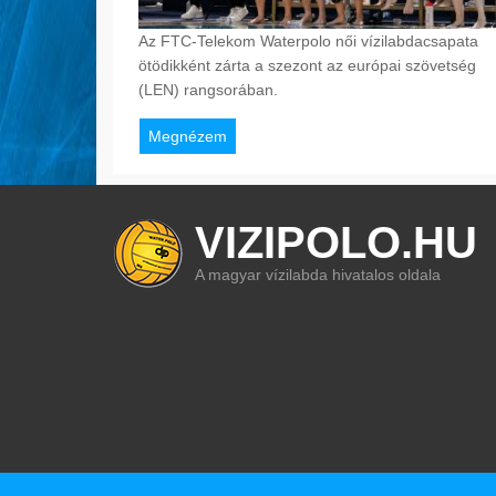
Az FTC-Telekom Waterpolo női vízilabdacsapata
ötödikként zárta a szezont az európai szövetség
(LEN) rangsorában.
Megnézem
VIZIPOLO.HU
A magyar vízilabda hivatalos oldala