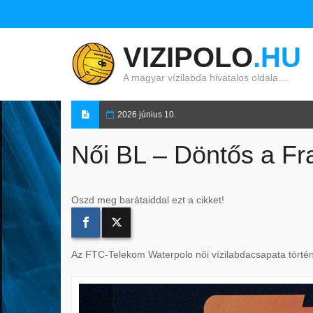
VIZIPOLO
.HU
A magyar vízilabda hivatalos oldala…
2026 június 10.
Női BL – Döntős a Fr
Oszd meg barátaiddal ezt a cikket!
Az FTC-Telekom Waterpolo női vízilabdacsapata történe