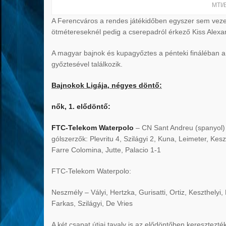
MTI/
A Ferencváros a rendes játékidőben egyszer sem vezete
ötmétereseknél pedig a cserepadról érkező Kiss Alexa
A magyar bajnok és kupagyőztes a pénteki fináléban 
győztesével találkozik.
Bajnokok Ligája, négyes döntő:
nők, 1. elődöntő:
FTC-Telekom Waterpolo
– CN Sant Andreu (spanyol) 1
gólszerzők: Plevritu 4, Szilágyi 2, Kuna, Leimeter, Keszt
Farre Colomina, Jutte, Palacio 1-1
FTC-Telekom Waterpolo:
Neszmély – Vályi, Hertzka, Gurisatti, Ortiz, Keszthelyi,
Farkas, Szilágyi, De Vries
A két csapat útjai tavaly is az elődöntőben keresztez