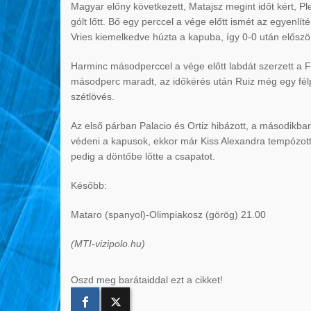
Magyar előny következett, Matajsz megint időt kért, Pl
gólt lőtt. Bő egy perccel a vége előtt ismét az egyenl
Vries kiemelkedve húzta a kapuba, így 0-0 után először 
Harminc másodperccel a vége előtt labdát szerzett a Fe
másodperc maradt, az időkérés után Ruiz még egy félpál
szétlövés.
Az első párban Palacio és Ortiz hibázott, a másodikba
védeni a kapusok, ekkor már Kiss Alexandra tempózott 
pedig a döntőbe lőtte a csapatot.
Később:
Mataro (spanyol)-Olimpiakosz (görög) 21.00
(MTI-vizipolo.hu)
Oszd meg barátaiddal ezt a cikket!