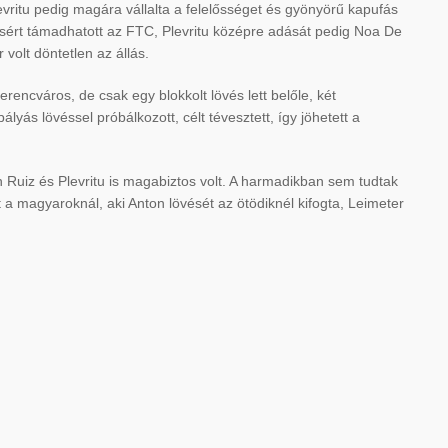
evritu pedig magára vállalta a felelősséget és gyönyörű kapufás
ítésért támadhatott az FTC, Plevritu középre adását pedig Noa De
volt döntetlen az állás.
rencváros, de csak egy blokkolt lövés lett belőle, két
yás lövéssel próbálkozott, célt tévesztett, így jöhetett a
n Ruiz és Plevritu is magabiztos volt. A harmadikban sem tudtak
a magyaroknál, aki Anton lövését az ötödiknél kifogta, Leimeter