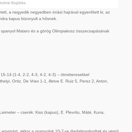
Bodnár Boglárka
tt, a negyedik negyedben óriási hajrával egyenlített ki, az
ndra kapus bizonyult a hősnek.
a spanyol Mataro és a görög Olimpiakosz összecsapásának
5-14 (1-4, 2-2, 4-3, 4-2, 4-3) – ötméteresekkel
helyi, Ortiz, De Vries 1-1, illetve E. Ruiz 5, Perez 2, Anton,
 Leimeter – cserék: Kiss (kapus), E. Plevritu, Máté, Kuna,
ték egymást, akkor a spanyolok 10-7-re diadalmaskodtak és végül