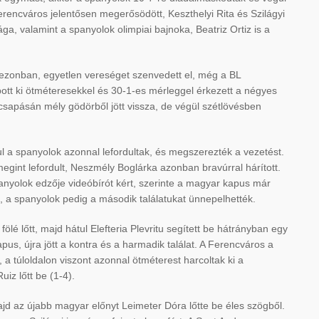
rencváros jelentősen megerősödött, Keszthelyi Rita és Szilágyi
a, valamint a spanyolok olimpiai bajnoka, Beatriz Ortiz is a
zonban, egyetlen vereséget szenvedett el, még a BL
pott ki ötméteresekkel és 30-1-es mérleggel érkezett a négyes
sapásán mély gödörből jött vissza, de végül szétlövésben
l a spanyolok azonnal lefordultak, és megszerezték a vezetést.
 megint lefordult, Neszmély Boglárka azonban bravúrral hárított.
panyolok edzője videóbírót kért, szerinte a magyar kapus már
ták, a spanyolok pedig a második találatukat ünnepelhették.
ölé lőtt, majd hátul Elefteria Plevritu segített be hátrányban egy
apus, újra jött a kontra és a harmadik találat. A Ferencváros a
a túloldalon viszont azonnal ötméterest harcoltak ki a
z lőtt be (1-4).
ajd az újabb magyar előnyt Leimeter Dóra lőtte be éles szögből.