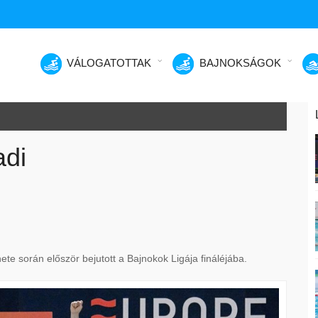
VÁLOGATOTTAK
BAJNOKSÁGOK
adi
te során először bejutott a Bajnokok Ligája fináléjába.