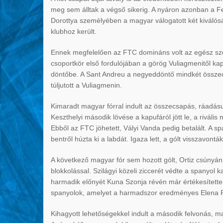
meg sem álltak a végső sikerig. A nyáron azonban a Fe
Dorottya személyében a magyar válogatott két kiválóság
klubhoz került.
Ennek megfelelően az FTC domináns volt az egész sze
csoportkör első fordulójában a görög Vuliagmenitől ka
döntőbe. A Sant Andreu a negyeddöntő mindkét összec
túljutott a Vuliagmenin.
Kimaradt magyar fórral indult az összecsapás, ráadásu
Keszthelyi második lövése a kapufáról jött le, a rivális
Ebből az FTC jöhetett, Vályi Vanda pedig betalált. A s
bentről húzta ki a labdát. Igaza lett, a gólt visszavon
A következő magyar fór sem hozott gólt, Ortiz csúnyán f
blokkolással. Szilágyi közeli ziccerét védte a spanyol k
harmadik előnyét Kuna Szonja révén már értékesítette, 
spanyolok, amelyet a harmadszor eredményes Elena Rui
Kihagyott lehetőségekkel indult a második felvonás, m