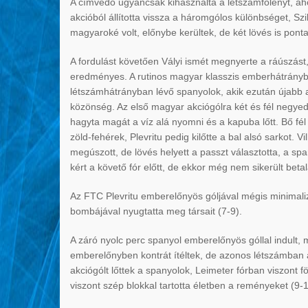
A címvédő ugyancsak kihasználta a létszámfölényt, aho
akcióból állította vissza a háromgólos különbséget, Szi
magyaroké volt, előnybe kerültek, de két lövés is pontat
A fordulást követően Vályi ismét megnyerte a ráúszást,
eredményes. A rutinos magyar klasszis emberhátrányban 
létszámhátrányban lévő spanyolok, akik ezután újabb akc
közönség. Az első magyar akciógólra két és fél negyede
hagyta magát a víz alá nyomni és a kapuba lőtt. Bő fél 
zöld-fehérek, Plevritu pedig kilőtte a bal alsó sarkot. 
megúszott, de lövés helyett a passzt választotta, a sp
kért a követő fór előtt, de ekkor még nem sikerült betal
Az FTC Plevritu emberelőnyös góljával mégis minimaliz
bombájával nyugtatta meg társait (7-9).
A záró nyolc perc spanyol emberelőnyös góllal indult, ma
emberelőnyben kontrát ítéltek, de azonos létszámban a
akciógólt lőttek a spanyolok, Leimeter fórban viszont föl
viszont szép blokkal tartotta életben a reményeket (9-1