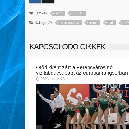
Címkék
FTC
Női BL
Kategóriák
Bajnokságok
Hirek
Női
Víz
KAPCSOLÓDÓ CIKKEK
Ötödikként zárt a Ferencváros női
vízilabdacsapata az európai rangsorban
2026 június 25.