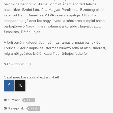
bajnok párbajt
őrv
ívó, illetve Schmidt Ádám sportért felel
ős
államtitkár, Szabó László, a Magyar Paralimpiai Bizottság elnöke,
valamint Papp Dániel, az MTVA vezérigazgatója. Ott volt a
színpadon a gálaest két nagykövete, a kétszeres olimpiai bajnok
párbajt
őrv
ívó Nagy Tímea, valamint a korábbi világválogatott
futballista, Détári Lajos.
A férfi egyéni kategóriában L
őrincz Tam
ás olimpiai bajnok és
L
őrincz Viktor olimpiai ez
üstérmes birkózó adta át az elismerést,
míg a n
ői győztes kil
étét Kapu Tibor
űrhaj
ós fedte fel.
(MTI-vizipolo.hu)
Oszd meg barátaiddal ezt a cikket!
Címkék
FTC
Kategóriák
Hirek