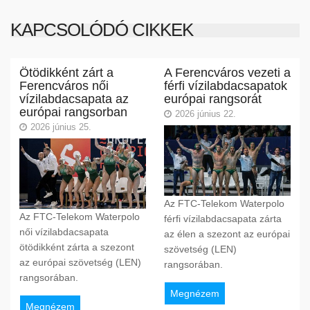
KAPCSOLÓDÓ CIKKEK
Ötödikként zárt a
A Ferencváros vezeti a
Ferencváros női
férfi vízilabdacsapatok
vízilabdacsapata az
európai rangsorát
európai rangsorban
2026 június 22.
2026 június 25.
Az FTC-Telekom Waterpolo
Az FTC-Telekom Waterpolo
férfi vízilabdacsapata zárta
női vízilabdacsapata
az élen a szezont az európai
ötödikként zárta a szezont
szövetség (LEN)
az európai szövetség (LEN)
rangsorában.
rangsorában.
Megnézem
Megnézem