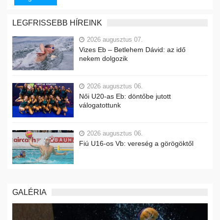
LEGFRISSEBB HÍREINK
2026 augusztus 07.
Vizes Eb – Betlehem Dávid: az idő
nekem dolgozik
2026 augusztus 06.
Női U20-as Eb: döntőbe jutott
válogatottunk
2026 augusztus 06.
Fiú U16-os Vb: vereség a görögöktől
GALÉRIA