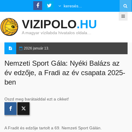
VIZIPOLO
.HU
A magyar vízilabda hivatalos oldala…
2026 január 13.
Nemzeti Sport Gála: Nyéki Balázs az
év edzője, a Fradi az év csapata 2025-
ben
Oszd meg barátaiddal ezt a cikket!
A Fradit és edzője tartolt a 69. Nemzeti Sport Gálán.