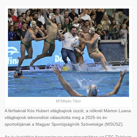
MTI/Illyés Tibor
A férfiaknál Kós Hubert világbajnok úszót, a nőknél Márton Luana
világbajnok tekvondóst választotta meg a 2025-ös év
sportolójának a Magyar Sportújságírók Szövetsége (MSÚSZ).
Az év legjobbja h
agyományos csapatsportokban az FTC-Telekom