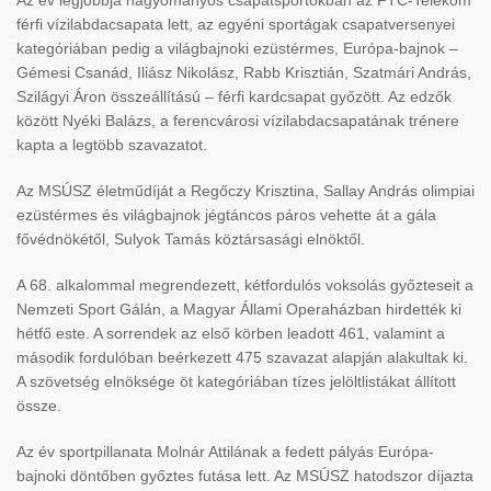
férfi vízilabdacsapata lett, az egyéni sportágak csapatversenyei
kategóriában pedig a világbajnoki ezüstérmes, Európa-bajnok –
Gémesi Csanád, Iliász Nikolász, Rabb Krisztián, Szatmári András,
Szilágyi Áron összeállítású – férfi kardcsapat gy
őz
ött. Az edz
ők
k
özött Nyéki Balázs, a ferencvárosi vízilabdacsapatának trénere
kapta a legtöbb szavazatot.
Az MSÚSZ életm
űd
íját a Reg
őczy Krisztina, Sallay Andr
ás olimpiai
ezüstérmes és világbajnok jégtáncos páros vehette át a gála
f
őv
édnökét
ől, Sulyok Tam
ás köztársasági elnökt
ől.
A 68. alkalommal megrendezett, k
étfordulós voksolás gy
őzteseit a
Nemzeti Sport G
álán, a Magyar Állami Operaházban hirdették ki
hétf
ő este. A sorrendek az első k
örben leadott 461, valamint a
második fordulóban beérkezett 475 szavazat alapján alakultak ki.
A szövetség elnöksége öt kategóriában tízes jelöltlistákat állított
össze.
Az év sportpillanata Molnár Attilának a fedett pályás Európa-
bajnoki dönt
őben győztes fut
ása lett. Az MSÚSZ hatodszor díjazta