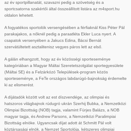
az év sportpillanatát, szavazni pedig a szövetség és a
sportcsatorna szakért
ői
által összeállított listára az m4sport.hu
oldalon lehetett.
A fogyatékos sportolók versengésében a férfiaknál Kiss Péter Pál
parakajakos, a n
őkn
él pedig a paraatléta Ekler Luca nyert. A
csapatok versenyében a Jakucs Edina, Bácsi Bernát
szervátültetett asztalitenisz vegyes páros lett az els
ő.
A g
álán elhangzott, hogy az év közösségi sporteseménye
kategóriában a Magyar Máltai Szeretetszolgálat sportegyesülete
(Máltai SE) és a Felzárkózó Települések-program közös
sporteseménye, a FeTe országos labdarúgó-bajnokság érdemelte
ki az elismerést.
A díjátadók között volt az est díszvendége, az olimpiai és
hatszoros világbajnok rúdugró ukrán Szerhij Bubka, a Nemzetközi
Olimpiai Bizottság (NOB) tagja, valamint Fürjes Balázs, a NOB
magyar tagja, és Andrew Parsons, a Nemzetközi Paralimpiai
Bizottság elnöke. Ugyancsak díjat adott át Schmitt Pál volt
köztársasági elnök, a Nemzet Sportolója, kétszeres olimpiai