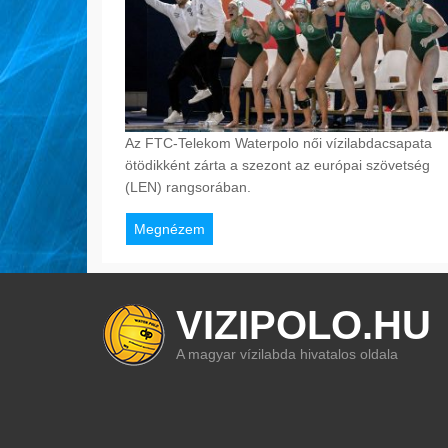
Az FTC-Telekom Waterpolo női vízilabdacsapata
ötödikként zárta a szezont az európai szövetség
(LEN) rangsorában.
Megnézem
VIZIPOLO.HU
A magyar vízilabda hivatalos oldala