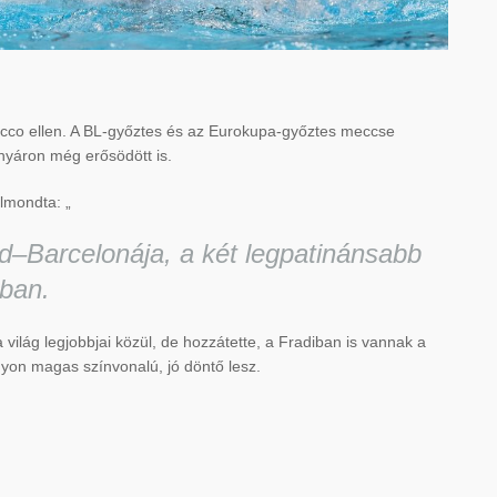
cco ellen. A BL-győztes és az Eurokupa-győztes meccse
 nyáron még erősödött is.
lmondta: „
d–Barcelonája, a két legpatinánsabb
ában.
 világ legjobbjai közül, de hozzátette, a Fradiban is vannak a
gyon magas színvonalú, jó döntő lesz.