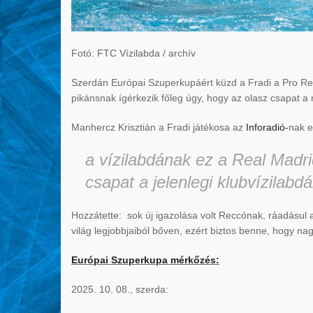
Fotó: FTC Vízilabda / archív
Szerdán Európai Szuperkupáért küzd a Fradi a Pro Re
pikánsnak ígérkezik főleg úgy, hogy az olasz csapat a
Manhercz Krisztián a Fradi játékosa az
Inforadió-
nak e
a vízilabdának ez a Real Madri
csapat a jelenlegi klubvízilabd
Hozzátette: sok új igazolása volt Reccónak, ráadásul a
világ legjobbjaiból bőven, ezért biztos benne, hogy na
Európai Szuperkupa mérkőzés:
2025. 10. 08., szerda: