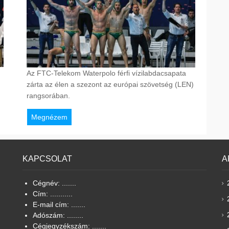
Az FTC-Telekom Waterpolo férfi vízilabdacsapata
zárta az élen a szezont az európai szövetség (LEN)
rangsorában.
Megnézem
KAPCSOLAT
A
Cégnév: .......
Cím: ...........
E-mail cím: .......
Adószám: ........
Cégjegyzékszám: .......