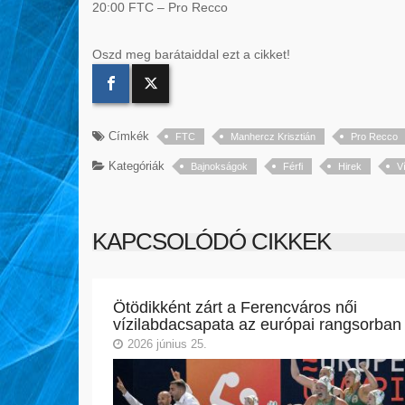
20:00 FTC – Pro Recco
Oszd meg barátaiddal ezt a cikket!
Címkék
FTC
Manhercz Krisztián
Pro Recco
Kategóriák
Bajnokságok
Férfi
Hirek
V
KAPCSOLÓDÓ CIKKEK
Ötödikként zárt a Ferencváros női
vízilabdacsapata az európai rangsorban
2026 június 25.