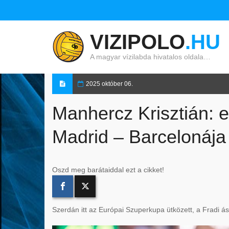
VIZIPOLO
.HU
A magyar vízilabda hivatalos oldala…
2025 október 06.
Manhercz Krisztián: e
Madrid – Barcelonája
Oszd meg barátaiddal ezt a cikket!
Szerdán itt az Európai Szuperkupa ütközett, a Fradi ász