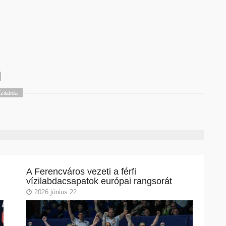
ízilabda
A Ferencváros vezeti a férfi
vízilabdacsapatok európai rangsorát
2026 június 22.