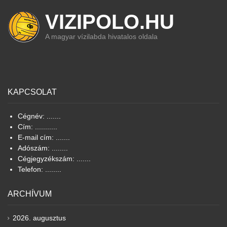
VIZIPOLO.HU
A magyar vízilabda hivatalos oldala
KAPCSOLAT
Cégnév: .......
Cím: ...........
E-mail cím: .......
Adószám: ........
Cégjegyzékszám: .......
Telefon: ........
ARCHÍVUM
2026. augusztus