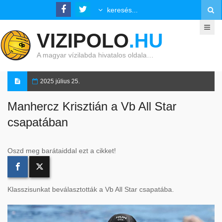
VIZIPOLO
.HU
A magyar vízilabda hivatalos oldala…
2025 július 25.
Manhercz Krisztián a Vb All Star
csapatában
Oszd meg barátaiddal ezt a cikket!
Klasszisunkat beválasztották a Vb All Star csapatába.