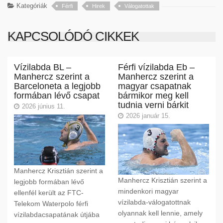
Kategóriák
Férfi
Hirek
Válogatottak
KAPCSOLÓDÓ CIKKEK
Vízilabda BL –
Férfi vízilabda Eb –
Manhercz szerint a
Manhercz szerint a
Barceloneta a legjobb
magyar csapatnak
formában lévő csapat
bármikor meg kell
tudnia verni bárkit
2026 június 11.
2026 január 15.
Manhercz Krisztián szerint a
Manhercz Krisztián szerint a
legjobb formában lévő
mindenkori magyar
ellenfél került az FTC-
vízilabda-válogatottnak
Telekom Waterpolo férfi
olyannak kell lennie, amely
vízilabdacsapatának útjába