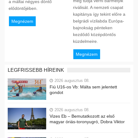
meg tudja verni bármelyik
a máltai négyes döntő
riválisát. A nemzeti csapat
elődöntőjében.
kapitánya így tekint előre a
belgrádi vízilabda Európa-
Megnézem
bajnokság pénteken
kezdődő középdöntős
küzdelmeire.
Megnézem
LEGFRISSEBB HÍREINK
2026 augusztus 08.
Fiú U16-os Vb: Málta sem jelentett
gondot
2026 augusztus 08.
Vizes Eb – Bemutatkozott az első
magyar óriás-toronyugró, Dobra Viktor