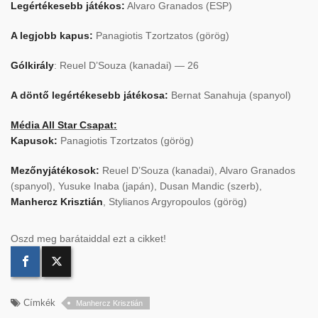
Legértékesebb játékos:
Alvaro Granados (ESP)
A legjobb kapus:
Panagiotis Tzortzatos (görög)
Gólkirály
: Reuel D’Souza (kanadai) — 26
A döntő legértékesebb játékosa:
Bernat Sanahuja (spanyol)
Média All Star Csapat:
Kapusok:
Panagiotis Tzortzatos (görög)
Mezőnyjátékosok:
Reuel D’Souza (kanadai), Alvaro Granados
(spanyol), Yusuke Inaba (japán), Dusan Mandic (szerb),
Manhercz Krisztián
, Stylianos Argyropoulos (görög)
Oszd meg barátaiddal ezt a cikket!
Címkék
Manhercz Krisztián