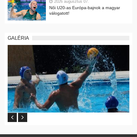
2026 augusztus 07.
Női U20-as Európa-bajnok a magyar
válogatott!
GALÉRIA