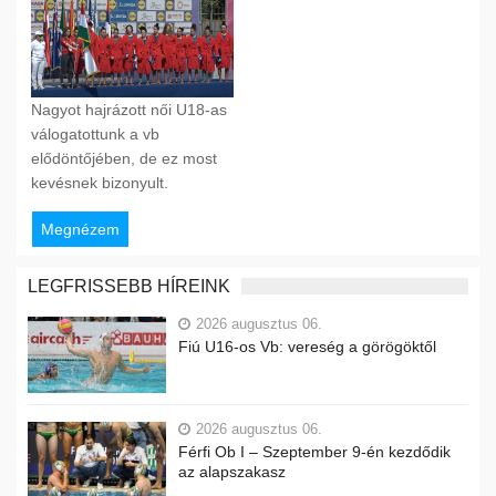
Nagyot hajrázott női U18-as
válogatottunk a vb
elődöntőjében, de ez most
kevésnek bizonyult.
Megnézem
LEGFRISSEBB HÍREINK
2026 augusztus 06.
Fiú U16-os Vb: vereség a görögöktől
2026 augusztus 06.
Férfi Ob I – Szeptember 9-én kezdődik
az alapszakasz