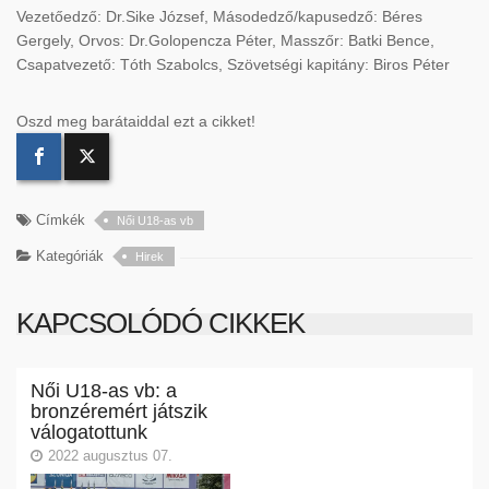
Vezetőedző: Dr.Sike József, Másodedző/kapusedző: Béres
Gergely, Orvos: Dr.Golopencza Péter, Masszőr: Batki Bence,
Csapatvezető: Tóth Szabolcs, Szövetségi kapitány: Biros Péter
Oszd meg barátaiddal ezt a cikket!
Címkék
Női U18-as vb
Kategóriák
Hirek
KAPCSOLÓDÓ CIKKEK
Női U18-as vb: a
bronzéremért játszik
válogatottunk
2022 augusztus 07.