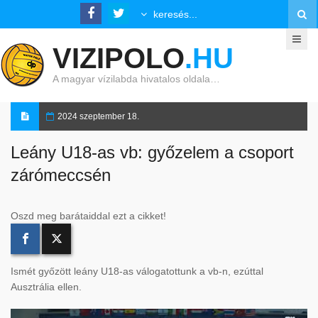
VIZIPOLO
.HU
A magyar vízilabda hivatalos oldala…
2024 szeptember 18.
Leány U18-as vb: győzelem a csoport
zárómeccsén
Oszd meg barátaiddal ezt a cikket!
Ismét győzött leány U18-as válogatottunk a vb-n, ezúttal
Ausztrália ellen.