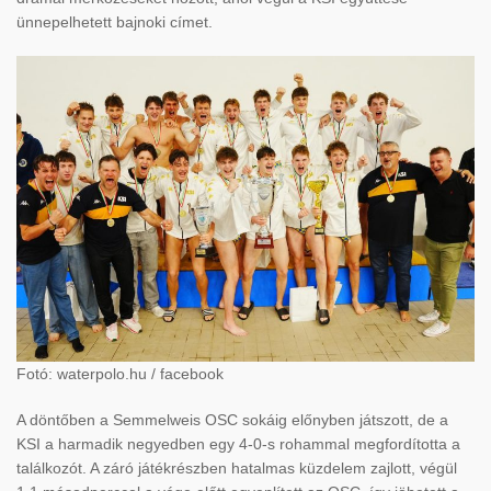
ünnepelhetett bajnoki címet.
Fotó: waterpolo.hu / facebook
A döntőben a Semmelweis OSC sokáig előnyben játszott, de a
KSI a harmadik negyedben egy 4-0-s rohammal megfordította a
találkozót. A záró játékrészben hatalmas küzdelem zajlott, végül