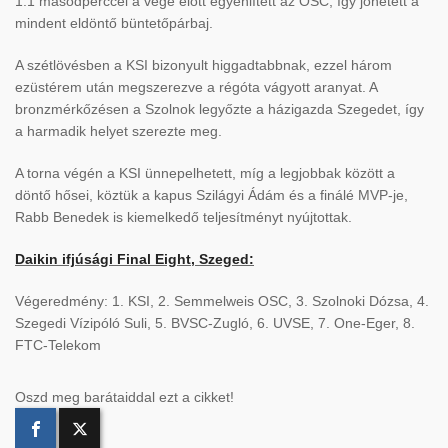
1.1 másodperccel a vége előtt egyenlített az OSC, így jöhetett a
mindent eldöntő büntetőpárbaj.
A szétlövésben a KSI bizonyult higgadtabbnak, ezzel három
ezüstérem után megszerezve a régóta vágyott aranyat. A
bronzmérkőzésen a Szolnok legyőzte a házigazda Szegedet, így
a harmadik helyet szerezte meg.
A torna végén a KSI ünnepelhetett, míg a legjobbak között a
döntő hősei, köztük a kapus Szilágyi Ádám és a finálé MVP-je,
Rabb Benedek is kiemelkedő teljesítményt nyújtottak.
Daikin ifjúsági Final Eight, Szeged:
Végeredmény: 1. KSI, 2. Semmelweis OSC, 3. Szolnoki Dózsa, 4.
Szegedi Vízipóló Suli, 5. BVSC-Zugló, 6. UVSE, 7. One-Eger, 8.
FTC-Telekom
Oszd meg barátaiddal ezt a cikket!