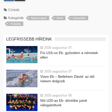
Címkék
Kategóriák
Bajnokságok
Hirek
Utánpótlás
Vízilabda
LEGFRISSEBB HÍREINK
2026 augusztus 07.
Fiú U16-os Eb: győzelem a németek
ellen
2026 augusztus 07.
Vizes Eb – Betlehem Dávid: az idő
nekem dolgozik
2026 augusztus 06.
Női U20-as Eb: döntőbe jutott
válogatottunk