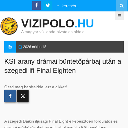
VIZIPOLO
.HU
A magyar vízilabda hivatalos oldala…
2026 május 18.
KSI-arany drámai büntetőpárbaj után a
szegedi ifi Final Eighten
Oszd meg barátaiddal ezt a cikket!
A szegedi Daikin ifjúsági Final Eight elképesztően fordulatos és
drámai mérkőzéseket hozott, ahol végül a KSI együttese