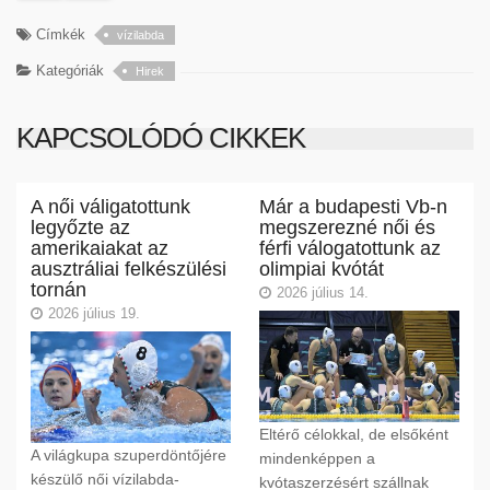
Címkék
vízilabda
Kategóriák
Hirek
KAPCSOLÓDÓ CIKKEK
A női váligatottunk
Már a budapesti Vb-n
legyőzte az
megszerezné női és
amerikaiakat az
férfi válogatottunk az
ausztráliai felkészülési
olimpiai kvótát
tornán
2026 július 14.
2026 július 19.
Eltérő célokkal, de elsőként
A világkupa szuperdöntőjére
mindenképpen a
készülő női vízilabda-
kvótaszerzésért szállnak