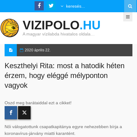
VIZIPOLO
.HU
A magyar vízilabda hivatalos oldala…
2020 április 22.
Keszthelyi Rita: most a hatodik héten
érzem, hogy eléggé mélyponton
vagyok
Oszd meg barátaiddal ezt a cikket!
Női válogatottunk csapatkapitánya egyre nehezebben bírja a
koronavírus-járvány miatti karantént.