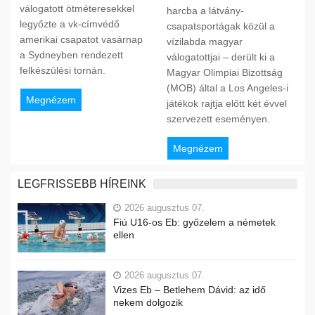
válogatott ötméteresekkel
harcba a látvány-
legyőzte a vk-címvédő
csapatsportágak közül a
amerikai csapatot vasárnap
vízilabda magyar
a Sydneyben rendezett
válogatottjai – derült ki a
felkészülési tornán.
Magyar Olimpiai Bizottság
(MOB) által a Los Angeles-i
Megnézem
játékok rajtja előtt két évvel
szervezett eseményen.
Megnézem
LEGFRISSEBB HÍREINK
2026 augusztus 07.
Fiú U16-os Eb: győzelem a németek
ellen
2026 augusztus 07.
Vizes Eb – Betlehem Dávid: az idő
nekem dolgozik