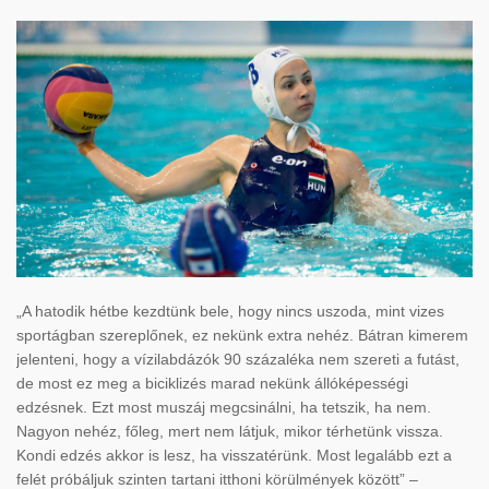
„A hatodik hétbe kezdtünk bele, hogy nincs uszoda, mint vizes
sportágban szereplőnek, ez nekünk extra nehéz. Bátran kimerem
jelenteni, hogy a vízilabdázók 90 százaléka nem szereti a futást,
de most ez meg a biciklizés marad nekünk állóképességi
edzésnek. Ezt most muszáj megcsinálni, ha tetszik, ha nem.
Nagyon nehéz, főleg, mert nem látjuk, mikor térhetünk vissza.
Kondi edzés akkor is lesz, ha visszatérünk. Most legalább ezt a
felét próbáljuk szinten tartani itthoni körülmények között” –