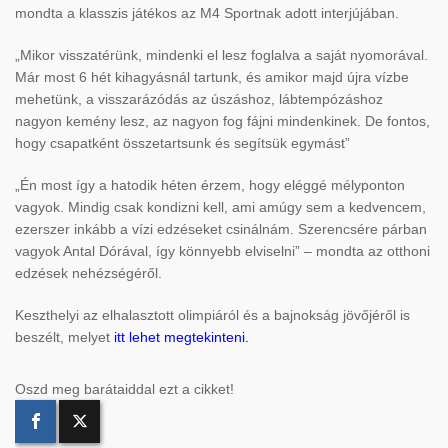
mondta a klasszis játékos az M4 Sportnak adott interjújában.
„Mikor visszatérünk, mindenki el lesz foglalva a saját nyomorával.
Már most 6 hét kihagyásnál tartunk, és amikor majd újra vízbe
mehetünk, a visszarázódás az úszáshoz, lábtempózáshoz
nagyon kemény lesz, az nagyon fog fájni mindenkinek. De fontos,
hogy csapatként összetartsunk és segítsük egymást”
„Én most így a hatodik héten érzem, hogy eléggé mélyponton
vagyok. Mindig csak kondizni kell, ami amúgy sem a kedvencem,
ezerszer inkább a vízi edzéseket csinálnám. Szerencsére párban
vagyok Antal Dórával, így könnyebb elviselni” – mondta az otthoni
edzések nehézségéről.
Keszthelyi az elhalasztott olimpiáról és a bajnokság jövőjéről is
beszélt, melyet
itt lehet megtekinteni.
Oszd meg barátaiddal ezt a cikket!