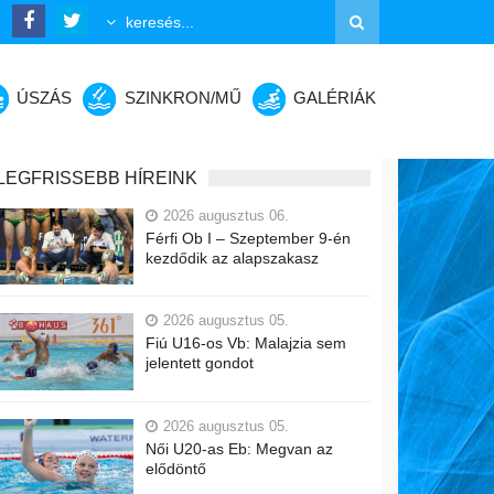
ÚSZÁS
SZINKRON/MŰ
GALÉRIÁK
LEGFRISSEBB HÍREINK
2026 augusztus 06.
Férfi Ob I – Szeptember 9-én
kezdődik az alapszakasz
2026 augusztus 05.
Fiú U16-os Vb: Malajzia sem
jelentett gondot
2026 augusztus 05.
Női U20-as Eb: Megvan az
elődöntő