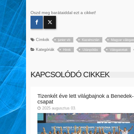
Oszd meg barátaiddal ezt a cikket!
Címkék
junior vb
Kazahsztán
Magyar válogato
Kategóriák
Hirek
Utánpótlás
Válogatottak
KAPCSOLÓDÓ CIKKEK
Tizenkét éve lett világbajnok a Benedek-
csapat
2025 augusztus 03.