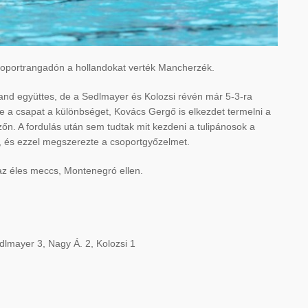
csoportrangadón a hollandokat verték Mancherzék.
land együttes, de a Sedlmayer és Kolozsi révén már 5-3-ra
te a csapat a különbséget, Kovács Gergő is elkezdet termelni a
őn. A fordulás után sem tudtak mit kezdeni a tulipánosok a
at, és ezzel megszerezte a csoportgyőzelmet.
az éles meccs, Montenegró ellen.
dlmayer 3, Nagy Á. 2, Kolozsi 1