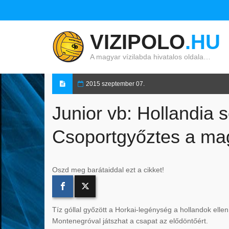
VIZIPOLO
.HU
A magyar vízilabda hivatalos oldala…
2015 szeptember 07.
Junior vb: Hollandia 
Csoportgyőztes a mag
Oszd meg barátaiddal ezt a cikket!
Tíz góllal győzött a Horkai-legénység a hollandok ell
Montenegróval játszhat a csapat az elődöntőért.