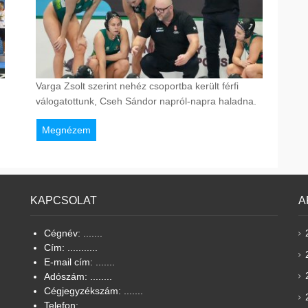
Varga Zsolt szerint nehéz csoportba került férfi
válogatottunk, Cseh Sándor napról-napra haladna.
Megnézem
KAPCSOLAT
A
Cégnév: .......
Cím: ...........
E-mail cím: .......
Adószám: ........
Cégjegyzékszám: .......
Telefon: ........