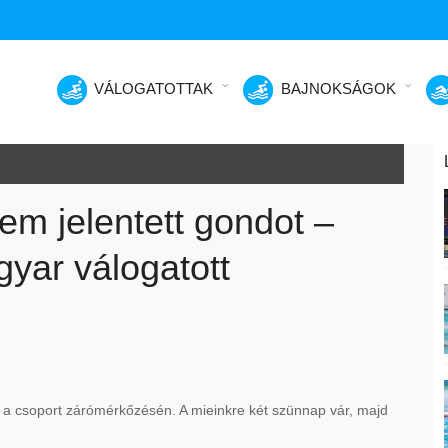
VÁLOGATOTTAK
BAJNOKSÁGOK
sem jelentett gondot –
yar válogatott
en a csoport zárómérkőzésén. A mieinkre két szünnap vár, majd