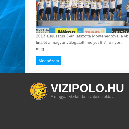
2013 augusztus 3-án játszotta Montenegróval a vb
finálét a magyar válogatott, melyet 8-7-re nyert
meg.
Megnézem
VIZIPOLO.HU
A magyar vízilabda hivatalos oldala