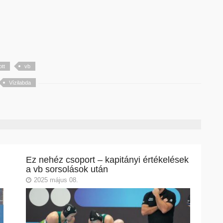
tt
vb
Vízilabda
Ez nehéz csoport – kapitányi értékelések
a vb sorsolások után
2025 május 08.