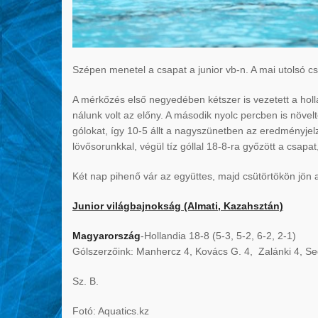
Szépen menetel a csapat a junior vb-n. A mai utolsó 
A mérkőzés első negyedében kétszer is vezetett a hol
nálunk volt az előny. A második nyolc percben is növel
gólokat, így 10-5 állt a nagyszünetben az eredményjelz
lövősorunkkal, végül tíz góllal 18-8-ra győzött a csap
Két nap pihenő vár az együttes, majd csütörtökön jön 
Junior világbajnokság (Almati, Kazahsztán)
Magyarország
-Hollandia 18-8 (5-3, 5-2, 6-2, 2-1)
Gólszerzőink: Manhercz 4, Kovács G. 4, Zalánki 4, Se
Sz. B.
Fotó: Aquatics.kz