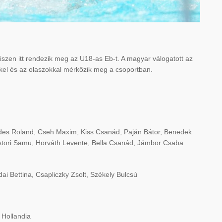
iszen itt rendezik meg az U18-as Eb-t. A magyar válogatott az
kkel és az olaszokkal mérkőzik meg a csoportban.
des Roland, Cseh Maxim, Kiss Csanád, Paján Bátor, Benedek
stori Samu, Horváth Levente, Bella Csanád, Jámbor Csaba
ai Bettina, Csapliczky Zsolt, Székely Bulcsú
 Hollandia