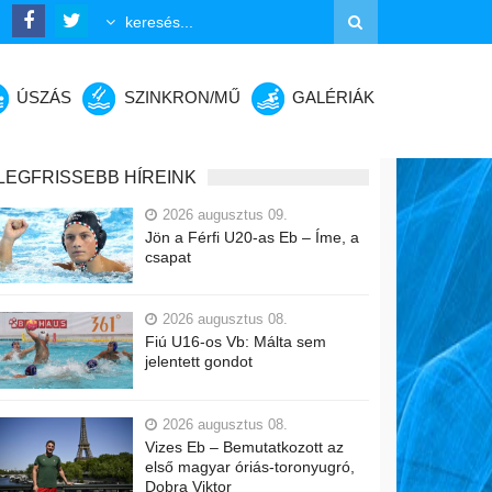
ÚSZÁS
SZINKRON/MŰ
GALÉRIÁK
LEGFRISSEBB HÍREINK
2026 augusztus 09.
Jön a Férfi U20-as Eb – Íme, a
csapat
2026 augusztus 08.
Fiú U16-os Vb: Málta sem
jelentett gondot
2026 augusztus 08.
Vizes Eb – Bemutatkozott az
első magyar óriás-toronyugró,
Dobra Viktor