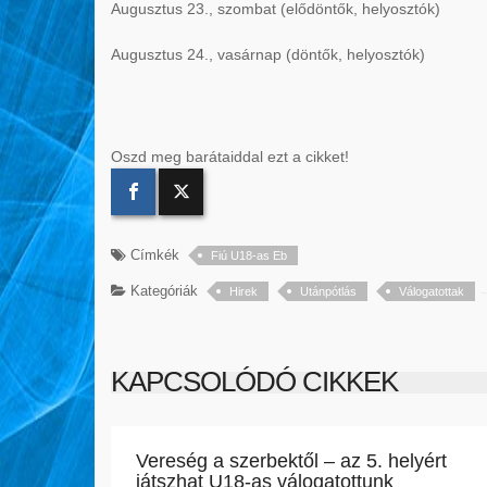
Augusztus 23., szombat (elődöntők, helyosztók)
Augusztus 24., vasárnap (döntők, helyosztók)
Oszd meg barátaiddal ezt a cikket!
Címkék
Fiú U18-as Eb
Kategóriák
Hirek
Utánpótlás
Válogatottak
KAPCSOLÓDÓ CIKKEK
Vereség a szerbektől – az 5. helyért
játszhat U18-as válogatottunk