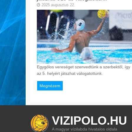
2025 augusztus 22.
Egygólos vereséget szenvedtünk a szerbektől, így
az 5. helyért játszhat válogatottunk.
Megnézem
VIZIPOLO.HU
A magyar vízilabda hivatalos oldala