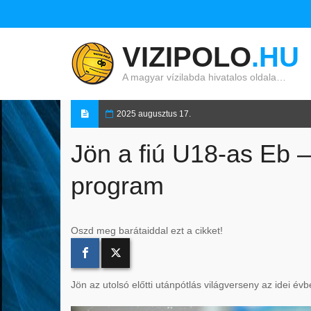
VIZIPOLO
.HU
A magyar vízilabda hivatalos oldala…
2025 augusztus 17.
Jön a fiú U18-as Eb 
program
Oszd meg barátaiddal ezt a cikket!
Jön az utolsó előtti utánpótlás világverseny az idei évb