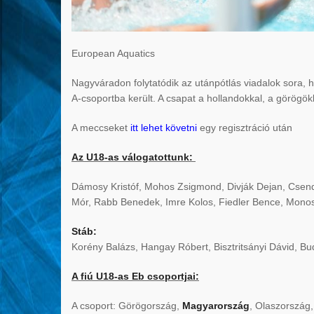
European Aquatics
Nagyváradon folytatódik az utánpótlás viadalok sora, h
A-csoportba került. A csapat a hollandokkal, a görögö
A meccseket
itt lehet követni
egy regisztráció után
Az U18-as válogatottunk:
Dámosy Kristóf, Mohos Zsigmond, Divják Dejan, Csen
Mór, Rabb Benedek, Imre Kolos, Fiedler Bence, Mono
Stáb:
Korény Balázs, Hangay Róbert, Bisztritsányi Dávid, Bud
A fiú U18-as Eb csoportjai:
A csoport: Görögország,
Magyarország
, Olaszország,