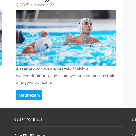
2025 augusztus 22.
A szerbek könnyen elintézték Máltát a
nyolcaddöntőben, így szomszédunkkal meccselünk
a nagyváradi Eb-n.
Megnézem
KAPCSOLAT
A
Cégnév: .......