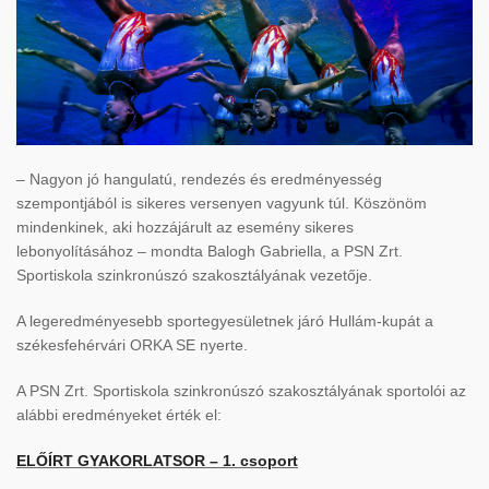
– Nagyon jó hangulatú, rendezés és eredményesség
szempontjából is sikeres versenyen vagyunk túl. Köszönöm
mindenkinek, aki hozzájárult az esemény sikeres
lebonyolításához – mondta Balogh Gabriella, a PSN Zrt.
Sportiskola szinkronúszó szakosztályának vezetője.
A legeredményesebb sportegyesületnek járó Hullám-kupát a
székesfehérvári ORKA SE nyerte.
A PSN Zrt. Sportiskola szinkronúszó szakosztályának sportolói az
alábbi eredményeket érték el:
ELŐÍRT GYAKORLATSOR – 1. csoport