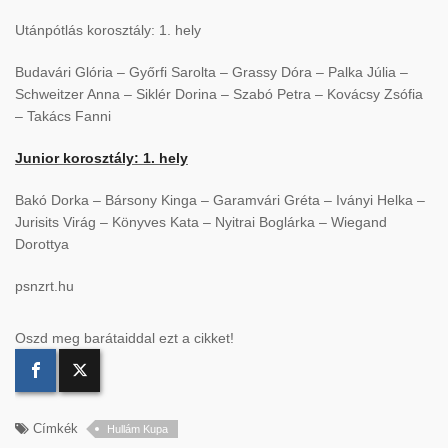
Utánpótlás korosztály: 1. hely
Budavári Glória – Győrfi Sarolta – Grassy Dóra – Palka Júlia –
Schweitzer Anna – Siklér Dorina – Szabó Petra – Kovácsy Zsófia
– Takács Fanni
Junior korosztály: 1. hely
Bakó Dorka – Bársony Kinga – Garamvári Gréta – Iványi Helka –
Jurisits Virág – Könyves Kata – Nyitrai Boglárka – Wiegand
Dorottya
psnzrt.hu
Oszd meg barátaiddal ezt a cikket!
Címkék
Hullám Kupa