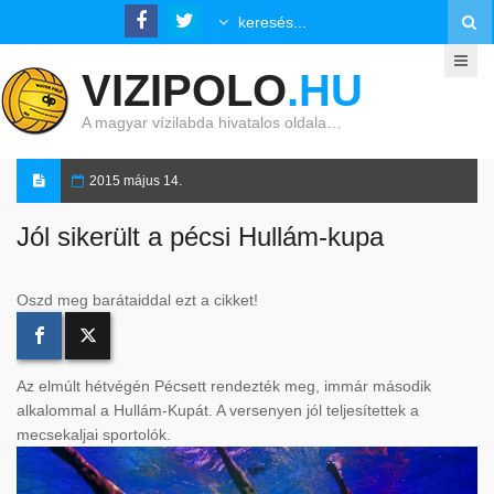
VIZIPOLO
.HU
A magyar vízilabda hivatalos oldala…
2015 május 14.
Jól sikerült a pécsi Hullám-kupa
Oszd meg barátaiddal ezt a cikket!
Az elmúlt hétvégén Pécsett rendezték meg, immár második
alkalommal a Hullám-Kupát. A versenyen jól teljesítettek a
mecsekaljai sportolók.