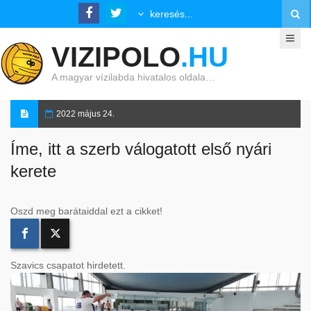
VIZIPOLO
.HU
A magyar vízilabda hivatalos oldala…
2022 május 24.
Íme, itt a szerb válogatott első nyári
kerete
Oszd meg barátaiddal ezt a cikket!
Szavics csapatot hirdetett.