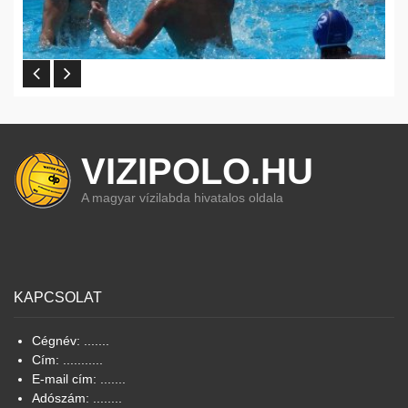
VIZIPOLO.HU
A magyar vízilabda hivatalos oldala
KAPCSOLAT
Cégnév: .......
Cím: ...........
E-mail cím: .......
Adószám: ........