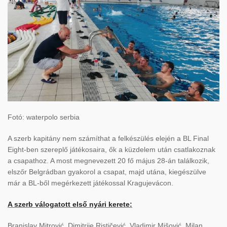
Fotó: waterpolo serbia
A szerb kapitány nem számíthat a felkészülés elején a BL Final
Eight-ben szereplő játékosaira, ők a küzdelem után csatlakoznak
a csapathoz. A most megnevezett 20 fő május 28-án találkozik,
elszőr Belgrádban gyakorol a csapat, majd utána, kiegészülve
már a BL-ből megérkezett játékossal Kragujevácon.
A szerb válogatott első nyári kerete:
Branislav Mitrović, Dimitrije Rističević, Vladimir Mišović, Milan