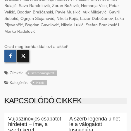
Bulajić, Sava Ranđelović, Zoran Božović, Nemanja Vico, Petar
Velkić, Bogdan Brešćanski, Pavle Mušikić, Vuk Milojević, Gavril
Subotić, Ognjen Stojanović, Nikola Kojić, Lazar Dobožanov, Luka
Pljevančić, Bogdan Gavrilović, Nikola Lukić, Stefan Branković i
Marko Radulović.
Oszd meg barátaiddal ezt a cikket!
Címkék
szerb válogatott
Kategóriák
Hirek
KAPCSOLÓDÓ CIKKEK
Vujaszinovics csapatot
A szerb legenda ülhet
hirdetett – Íme, a
le a válogatott
szerb keret
kispadjára