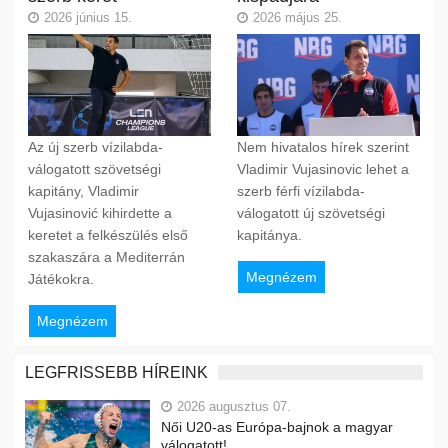
2026 június 15.
2026 május 25.
Az új szerb vízilabda-
Nem hivatalos hírek szerint
válogatott szövetségi
Vladimir Vujasinovic lehet a
kapitány, Vladimir
szerb férfi vízilabda-
Vujasinović kihirdette a
válogatott új szövetségi
keretet a felkészülés első
kapitánya.
szakaszára a Mediterrán
Megnézem
Játékokra.
Megnézem
LEGFRISSEBB HÍREINK
2026 augusztus 07.
Női U20-as Európa-bajnok a magyar
válogatott!