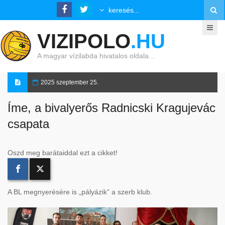
VIZIPOLO
.HU
A magyar vízilabda hivatalos oldala…
2025 szeptember 25.
Íme, a bivalyerős Radnicski Kragujevác
csapata
Oszd meg barátaiddal ezt a cikket!
A BL megnyerésére is „pályázik” a szerb klub.