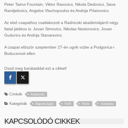
Peter Tainui Fountain, Viktor Rasovics, Nikola Dedovics, Sava
Randjelovics, Angelos Vlachopoulos és Andrija Prlainovics.
Az első csapathoz csatlakozott a Radnicski akadémiájáról négy
fiatal játékos is: Jovan Simovics, Nikolas Nestorovics, Jovan
Gudurics és Andrija Stanarevics.
A csapat először szeptember 27-én ugrik vízbe a Podgorica-i
Buducsnost ellen.
Oszd meg barátaiddal ezt a cikket!
Címkék
Radnicski
Kategóriák
Bajnokságok
Férfi
Hirek
Vízilabda
KAPCSOLÓDÓ CIKKEK