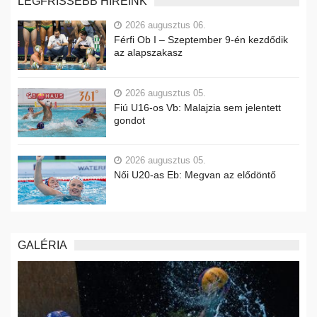
LEGFRISSEBB HÍREINK
2026 augusztus 06.
Férfi Ob I – Szeptember 9-én kezdődik
az alapszakasz
2026 augusztus 05.
Fiú U16-os Vb: Malajzia sem jelentett
gondot
2026 augusztus 05.
Női U20-as Eb: Megvan az elődöntő
GALÉRIA