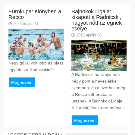
Eurokupa: előnyben a
Bajnokok Ligája:
Recco
kikapott a Radnicski,
nagyot nőtt az egriek
2025 május 11.
esélye
2015 április 08.
Négy góllal volt jobb az olasz
együttes a Radnicskinél.
A Radnicski hátránya már
négy pont a hevesiekkel
Megnézem
szemben, és a szerbek még
a Recco otthonába is
utaznak. A Bajnokok Ligája
8. fordulójának eredményei.
Megnézem