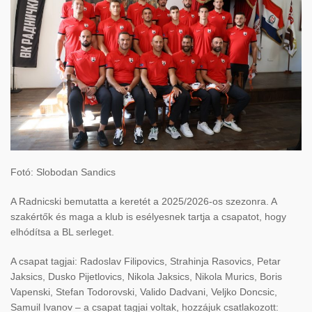
Fotó: Slobodan Sandics
A Radnicski bemutatta a keretét a 2025/2026-os szezonra. A
szakértők és maga a klub is esélyesnek tartja a csapatot, hogy
elhódítsa a BL serleget.
A csapat tagjai: Radoslav Filipovics, Strahinja Rasovics, Petar
Jaksics, Dusko Pijetlovics, Nikola Jaksics, Nikola Murics, Boris
Vapenski, Stefan Todorovski, Valido Dadvani, Veljko Doncsic,
Samuil Ivanov – a csapat tagjai voltak, hozzájuk csatlakozott: