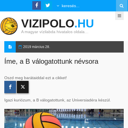
VIZIPOLO
.HU
A magyar vízilabda hivatalos oldala…
2019 március 28.
Íme, a B válogatottunk névsora
Oszd meg barátaiddal ezt a cikket!
Igazi kuriózum, a B válogatottunk, az Universiadéra készül.