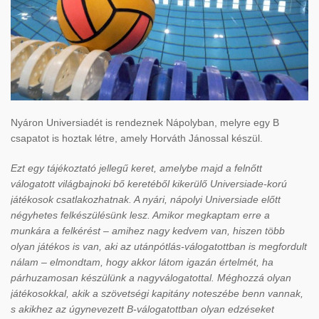
Nyáron Universiadét is rendeznek Nápolyban, melyre egy B
csapatot is hoztak létre, amely Horváth Jánossal készül.
Ezt egy tájékoztató jellegű keret, amelybe majd a felnőtt
válogatott világbajnoki bő keretéből kikerülő Universiade-korú
játékosok csatlakozhatnak. A nyári, nápolyi Universiade előtt
négyhetes felkészülésünk lesz. Amikor megkaptam erre a
munkára a felkérést – amihez nagy kedvem van, hiszen több
olyan játékos is van, aki az utánpótlás-válogatottban is megfordult
nálam – elmondtam, hogy akkor látom igazán értelmét, ha
párhuzamosan készülünk a nagyválogatottal. Méghozzá olyan
játékosokkal, akik a szövetségi kapitány noteszébe benn vannak,
s akikhez az úgynevezett B-válogatottban olyan edzéseket