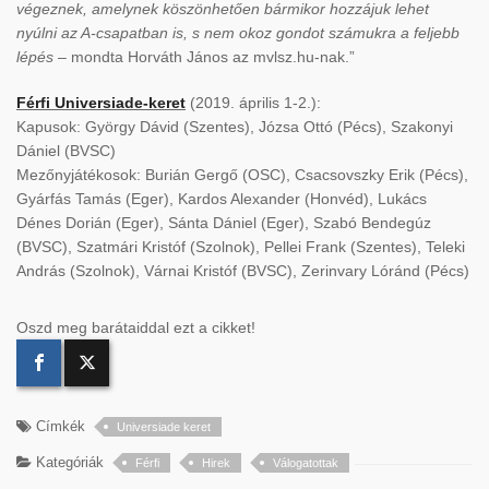
végeznek, amelynek köszönhetően bármikor hozzájuk lehet
nyúlni az A-csapatban is, s nem okoz gondot számukra a feljebb
lépés
– mondta Horváth János az mvlsz.hu-nak.”
Férfi Universiade-keret
(2019. április 1-2.):
Kapusok: György Dávid (Szentes), Józsa Ottó (Pécs), Szakonyi
Dániel (BVSC)
Mezőnyjátékosok: Burián Gergő (OSC), Csacsovszky Erik (Pécs),
Gyárfás Tamás (Eger), Kardos Alexander (Honvéd), Lukács
Dénes Dorián (Eger), Sánta Dániel (Eger), Szabó Bendegúz
(BVSC), Szatmári Kristóf (Szolnok), Pellei Frank (Szentes), Teleki
András (Szolnok), Várnai Kristóf (BVSC), Zerinvary Lóránd (Pécs)
Oszd meg barátaiddal ezt a cikket!
Címkék
Universiade keret
Kategóriák
Férfi
Hirek
Válogatottak