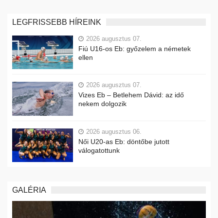
LEGFRISSEBB HÍREINK
2026 augusztus 07.
Fiú U16-os Eb: győzelem a németek
ellen
2026 augusztus 07.
Vizes Eb – Betlehem Dávid: az idő
nekem dolgozik
2026 augusztus 06.
Női U20-as Eb: döntőbe jutott
válogatottunk
GALÉRIA