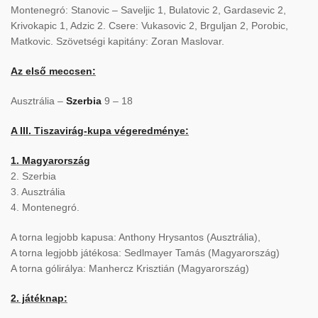
Montenegró: Stanovic – Saveljic 1, Bulatovic 2, Gardasevic 2,
Krivokapic 1, Adzic 2. Csere: Vukasovic 2, Brguljan 2, Porobic,
Matkovic. Szövetségi kapitány: Zoran Maslovar.
Az első meccsen:
Ausztrália –
Szerbia
9 – 18
A III. Tiszavirág-kupa végeredménye:
1. Magyarország
2. Szerbia
3. Ausztrália
4. Montenegró.
A torna legjobb kapusa: Anthony Hrysantos (Ausztrália),
A torna legjobb játékosa: Sedlmayer Tamás (Magyarország)
A torna gólirálya: Manhercz Krisztián (Magyarország)
2. játéknap: