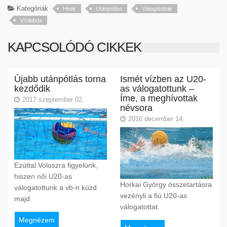
Kategóriák
Hirek
Utánpótlás
Válogatottak
Vízilabda
KAPCSOLÓDÓ CIKKEK
Újabb utánpótlás torna
Ismét vízben az U20-
kezdődik
as válogatottunk –
Íme, a meghívottak
2017 szeptember 02.
névsora
2016 december 14.
Ezúttal Voloszra figyelünk,
hiszen női U20-as
Horkai György összetartásra
válogatottunk a vb-n küzd
vezényli a fiú U20-as
majd.
válogatottat.
Megnézem