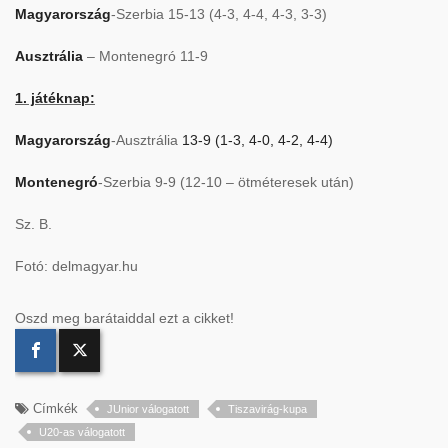
Magyarország
-Szerbia 15-13 (4-3, 4-4, 4-3, 3-3)
Ausztrália
– Montenegró 11-9
1. játéknap:
Magyarország
-Ausztrália
13-9 (1-3, 4-0, 4-2, 4-4)
Montenegró
-Szerbia 9-9 (12-10 – ötméteresek után)
Sz. B.
Fotó: delmagyar.hu
Oszd meg barátaiddal ezt a cikket!
Címkék
JUnior válogatott
Tiszavirág-kupa
U20-as válogatott