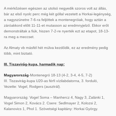
A mérkőzésen egészen az utolsó negyedik szoros volt az állás,
bár az első nyolc perc még két góllal vezetett a Horkai-legénység,
a nagyszünetre 7-6-ra feljöttek a montenegróiak, hogy aztán a
záróakkord előtt 11-11-et mutasson az eredmnyjelző. Ekkor erőt
demonstráltak a fiúk, hiszen 7-2-re nyerték ezt az etapot, 18-13-
ra meg a meccset.
Az Almaty vb másfél hét múlva kezdődik, ez az eredmény pedig
több, mint biztató.
III. Tiszavirág-kupa, harmadik nap:
Magyarország
-Montenegró 18-13 (4-2, 3-4, 4-5, 7-2)
III. Tiszavirág-kupa U20-as férfi vízilabdatorna, 3. forduló,
Vezette: Vogel, Rodgers (ausztrál).
Magyarország: Vogel Soma – Manhercz 4, Nagy 3, Zalánki 1,
Vogel Simon 2, Kovács 2. Csere: Sedlmayer 2, Kolozsi 2,
Kalanovics 1, Phol 1. Szövetségi kapitány: Horkai György.