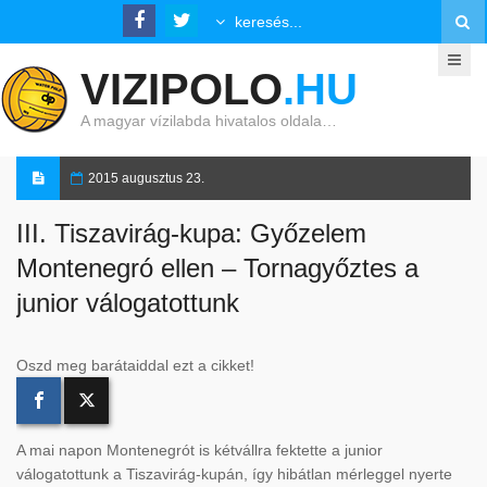
VIZIPOLO
.HU
A magyar vízilabda hivatalos oldala…
2015 augusztus 23.
III. Tiszavirág-kupa: Győzelem
Montenegró ellen – Tornagyőztes a
junior válogatottunk
Oszd meg barátaiddal ezt a cikket!
A mai napon Montenegrót is kétvállra fektette a junior
válogatottunk a Tiszavirág-kupán, így hibátlan mérleggel nyerte