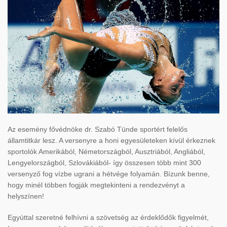
Az esemény fővédnöke dr. Szabó Tünde sportért felelős
államtitkár lesz. A versenyre a honi egyesületeken kívül érkeznek
sportolók Amerikából, Németországból, Ausztriából, Angliából,
Lengyelországból, Szlovákiából- így összesen több mint 300
versenyző fog vízbe ugrani a hétvége folyamán. Bízunk benne,
hogy minél többen fogják megtekinteni a rendezvényt a
helyszínen!
Egyúttal szeretné felhívni a szövetség az érdeklődők figyelmét,