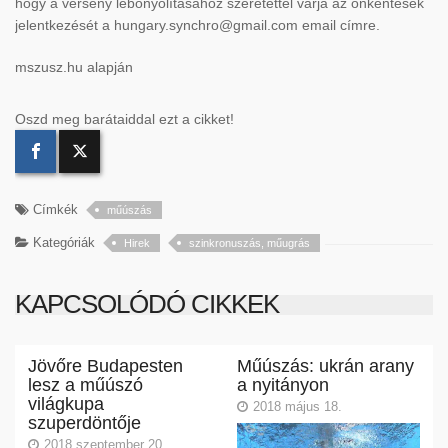
hogy a verseny lebonyolításához szeretettel várja az önkéntesek
jelentkezését a hungary.synchro@gmail.com email címre.
mszusz.hu alapján
Oszd meg barátaiddal ezt a cikket!
Címkék
műúszás
Kategóriák
Hirek
szinkronuszás, műugrás
KAPCSOLÓDÓ CIKKEK
Jövőre Budapesten
Műúszás: ukrán arany
lesz a műúszó
a nyitányon
világkupa
2018 május 18.
szuperdöntője
2018 szeptember 20.