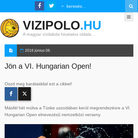
VIZIPOLO
.HU
A magyar vízilabda hivatalos oldala…
2016 június 08.
Jön a VI. Hungarian Open!
Oszd meg barátaiddal ezt a cikket!
Másfél hét múlva a Tüske uszodában kerül megrendezésre a VI.
Hungarian Open elnevezésű nemzetközi verseny.