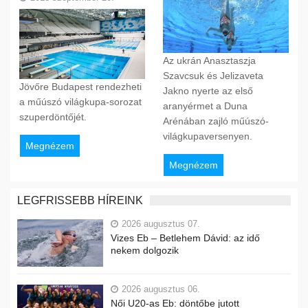
Az ukrán Anasztaszja
Szavcsuk és Jelizaveta
Jövőre Budapest rendezheti
Jakno nyerte az első
a műúszó világkupa-sorozat
aranyérmet a Duna
szuperdöntőjét.
Arénában zajló műúszó-
világkupaversenyen.
Megnézem
Megnézem
LEGFRISSEBB HÍREINK
2026 augusztus 07.
Vizes Eb – Betlehem Dávid: az idő
nekem dolgozik
2026 augusztus 06.
Női U20-as Eb: döntőbe jutott