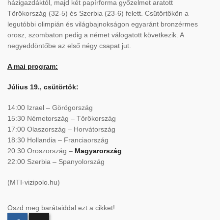
házigazdáktól, majd két papírforma győzelmet aratott
Törökország (32-5) és Szerbia (23-6) felett. Csütörtökön a
legutóbbi olimpián és világbajnokságon egyaránt bronzérmes
orosz, szombaton pedig a német válogatott következik. A
negyeddöntőbe az első négy csapat jut.
A mai program:
Július 19., csütörtök:
14:00 Izrael – Görögország
15:30 Németország – Törökország
17:00 Olaszország – Horvátország
18:30 Hollandia – Franciaország
20:30 Oroszország –
Magyarország
22:00 Szerbia – Spanyolország
(MTI-vizipolo.hu)
Oszd meg barátaiddal ezt a cikket!