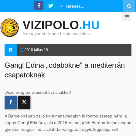
VIZIPOLO
.HU
A magyar vízilabda hivatalos oldala…
2018 július 19.
Gangl Edina „odabökne” a mediterrán
csapatoknak
Oszd meg barátaiddal ezt a cikket!
A Barcelonában zajló kontinensviadalon is fontos szerep hárul a
kapus Gangl Edinára, aki a 2016-os belgrádi Európa-bajnokságon
győztes magyar női vízilabda-válogatott egyik legjobbja volt.