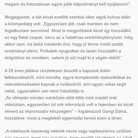
magam és fokozatosan egyre jobb teljesítményt kell nyújtanom!”.
Megjegyezte, a két évvel ezelőtti szerbiai siker egyik kulcsa talán
a könnyedség volt: „Egyszerűen jött, csak mentem és nem
foglalkoztam semmivel. Most is megpróbálok kicsit így hozzáállni,
ez egy fiatal csapat, nincs az a hatalmas eredménykényszer, még
akkor sem, ha belül mindenki érzi, hogy jó lenne minél szebb
eredményt elérni. Próbálok nyugodtan és lazán hozzáállni a
dolgokhoz és remélem, valami jó sül majd ki a végén ebből.”
A 28 éves játékos részletesen beszélt a kapusok külön
felkészüléséről, mint mondta, egyre komplexebb statisztikákat és
videoelemzéseket kapnak a riválisokról, ami ugyan sokat segít
nekik, ugyanakkor van némi hátulütője is.
„Az olimpián minden mérkőzés előtt több mint másfél órát
videóztam, egyszerűen túl sok információ volt a fejemben és kicsit
elment az improvizatív készségem” – fogalmazott Gangl Edina,
hozzátéve: most a megfelelő egyensúlyt keresi ezen a téren.
„A videósunk összevág nekünk névre vagy sapkaszámra szólóan
egy anyagot, most úgy csinálom, hogy mielőtt rákattintok az adott