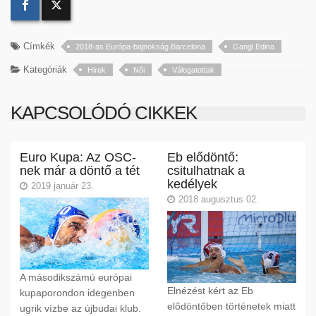
Címkék
2018-as Európa-bajnokság Barcelona
Gangl Edina
Kategóriák
Hirek
Női
Válogatottak
KAPCSOLÓDÓ CIKKEK
Euro Kupa: Az OSC-
Eb elődöntő:
nek már a döntő a tét
csitulhatnak a
kedélyek
2019 január 23.
2018 augusztus 02.
A másodikszámú európai
Elnézést kért az Eb
kupaporondon idegenben
elődöntőben történetek miatt
ugrik vízbe az újbudai klub.