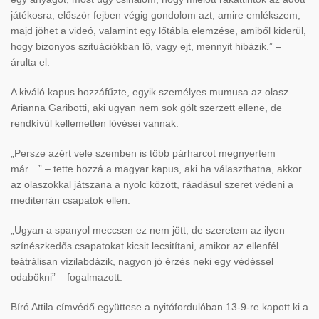
játékosra, először fejben végig gondolom azt, amire emlékszem,
majd jöhet a videó, valamint egy lőtábla elemzése, amiből kiderül,
hogy bizonyos szituációkban lő, vagy ejt, mennyit hibázik.” –
árulta el.
A kiváló kapus hozzáfűzte, egyik személyes mumusa az olasz
Arianna Garibotti, aki ugyan nem sok gólt szerzett ellene, de
rendkívül kellemetlen lövései vannak.
„Persze azért vele szemben is több párharcot megnyertem
már…” – tette hozzá a magyar kapus, aki ha választhatna, akkor
az olaszokkal játszana a nyolc között, ráadásul szeret védeni a
mediterrán csapatok ellen.
„Ugyan a spanyol meccsen ez nem jött, de szeretem az ilyen
színészkedős csapatokat kicsit lecsitítani, amikor az ellenfél
teátrálisan vízilabdázik, nagyon jó érzés neki egy védéssel
odabökni” – fogalmazott.
Bíró Attila címvédő együttese a nyitófordulóban 13-9-re kapott ki a