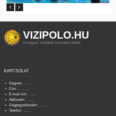
VIZIPOLO.HU
A magyar vízilabda hivatalos oldala
KAPCSOLAT
Cégnév: .......
Cím: ...........
E-mail cím: .......
Adószám: ........
Cégjegyzékszám: .......
Telefon: ........