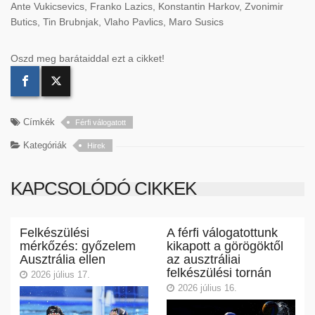
Ante Vukicsevics, Franko Lazics, Konstantin Harkov, Zvonimir
Butics, Tin Brubnjak, Vlaho Pavlics, Maro Susics
Oszd meg barátaiddal ezt a cikket!
Címkék
Férfi válogatott
Kategóriák
Hirek
KAPCSOLÓDÓ CIKKEK
Felkészülési
A férfi válogatottunk
mérkőzés: győzelem
kikapott a görögöktől
Ausztrália ellen
az ausztráliai
felkészülési tornán
2026 július 17.
2026 július 16.