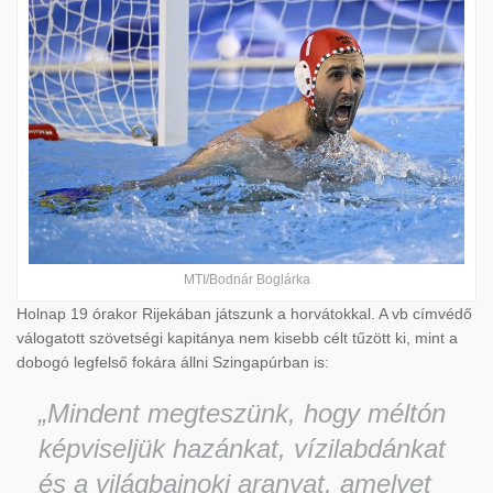
MTI/Bodnár Boglárka
Holnap 19 órakor Rijekában játszunk a horvátokkal. A vb címvédő
válogatott szövetségi kapitánya nem kisebb célt tűzött ki, mint a
dobogó legfelső fokára állni Szingapúrban is:
„Mindent megteszünk, hogy méltón
képviseljük hazánkat, vízilabdánkat
és a világbajnoki aranyat, amelyet