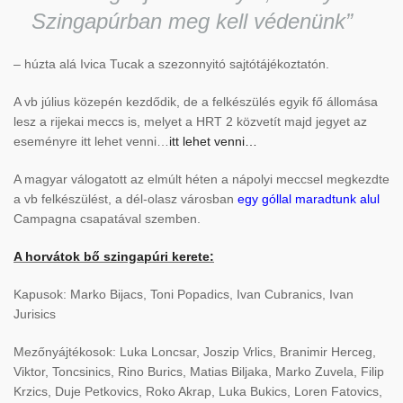
Szingapúrban meg kell védenünk”
– húzta alá Ivica Tucak a szezonnyitó sajtótájékoztatón.
A vb július közepén kezdődik, de a felkészülés egyik fő állomása
lesz a rijekai meccs is, melyet a HRT 2 közvetít majd jegyet az
eseményre itt lehet venni…
itt lehet venni…
A magyar válogatott az elmúlt héten a nápolyi meccsel megkezdte
a vb felkészülést, a dél-olasz városban
egy góllal maradtunk alul
Campagna csapatával szemben.
A horvátok bő szingapúri kerete:
Kapusok: Marko Bijacs, Toni Popadics, Ivan Cubranics, Ivan
Jurisics
Mezőnyájtékosok: Luka Loncsar, Joszip Vrlics, Branimir Herceg,
Viktor, Toncsinics, Rino Burics, Matias Biljaka, Marko Zuvela, Filip
Krzics, Duje Petkovics, Roko Akrap, Luka Bukics, Loren Fatovics,