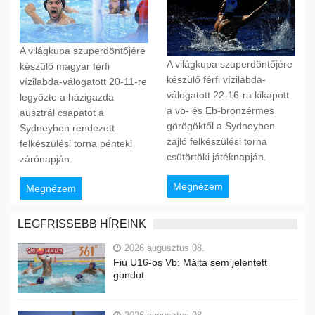
A világkupa szuperdöntőjére
A világkupa szuperdöntőjére
készülő magyar férfi
készülő férfi vízilabda-
vízilabda-válogatott 20-11-re
válogatott 22-16-ra kikapott
legyőzte a házigazda
a vb- és Eb-bronzérmes
ausztrál csapatot a
görögöktől a Sydneyben
Sydneyben rendezett
zajló felkészülési torna
felkészülési torna pénteki
csütörtöki játéknapján.
zárónapján.
Megnézem
Megnézem
LEGFRISSEBB HÍREINK
2026 augusztus 08.
Fiú U16-os Vb: Málta sem jelentett
gondot