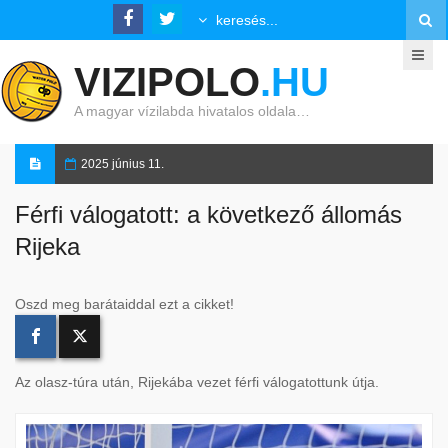
VIZIPOLO
.HU
A magyar vízilabda hivatalos oldala…
2025 június 11.
Férfi válogatott: a következő állomás
Rijeka
Oszd meg barátaiddal ezt a cikket!
Az olasz-túra után, Rijekába vezet férfi válogatottunk útja.