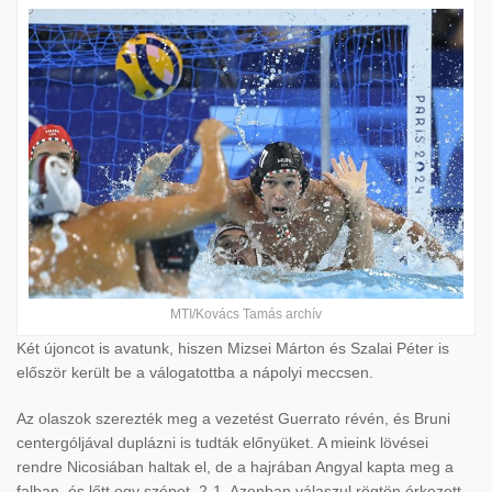
MTI/Kovács Tamás archív
Két újoncot is avatunk, hiszen Mizsei Márton és Szalai Péter is
először került be a válogatottba a nápolyi meccsen.
Az olaszok szerezték meg a vezetést Guerrato révén, és Bruni
centergóljával duplázni is tudták előnyüket. A mieink lövései
rendre Nicosiában haltak el, de a hajrában Angyal kapta meg a
falban, és lőtt egy szépet, 2-1. Azonban válaszul rögtön érkezett