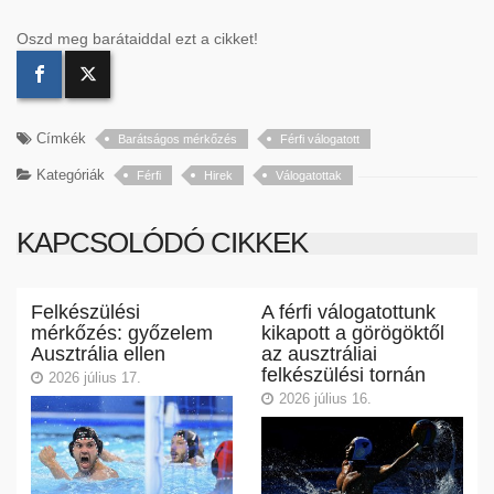
Oszd meg barátaiddal ezt a cikket!
Címkék
Barátságos mérkőzés
Férfi válogatott
Kategóriák
Férfi
Hirek
Válogatottak
KAPCSOLÓDÓ CIKKEK
Felkészülési
A férfi válogatottunk
mérkőzés: győzelem
kikapott a görögöktől
Ausztrália ellen
az ausztráliai
felkészülési tornán
2026 július 17.
2026 július 16.