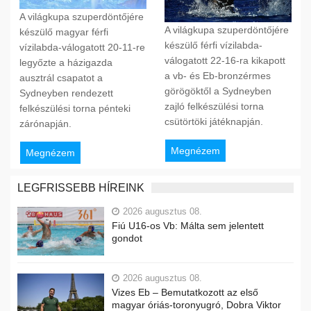
A világkupa szuperdöntőjére
A világkupa szuperdöntőjére
készülő magyar férfi
készülő férfi vízilabda-
vízilabda-válogatott 20-11-re
válogatott 22-16-ra kikapott
legyőzte a házigazda
a vb- és Eb-bronzérmes
ausztrál csapatot a
görögöktől a Sydneyben
Sydneyben rendezett
zajló felkészülési torna
felkészülési torna pénteki
csütörtöki játéknapján.
zárónapján.
Megnézem
Megnézem
LEGFRISSEBB HÍREINK
2026 augusztus 08.
Fiú U16-os Vb: Málta sem jelentett
gondot
2026 augusztus 08.
Vizes Eb – Bemutatkozott az első
magyar óriás-toronyugró, Dobra Viktor