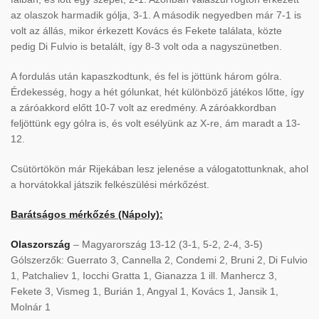
az olaszok harmadik gólja, 3-1. A második negyedben már 7-1 is
volt az állás, mikor érkezett Kovács és Fekete találata, közte
pedig Di Fulvio is betalált, így 8-3 volt oda a nagyszünetben.
A fordulás után kapaszkodtunk, és fel is jöttünk három gólra.
Érdekesség, hogy a hét gólunkat, hét különböző játékos lőtte, így
a záróakkord előtt 10-7 volt az eredmény. A záróakkordban
feljöttünk egy gólra is, és volt esélyünk az X-re, ám maradt a 13-
12.
Csütörtökön már Rijekában lesz jelenése a válogatottunknak, ahol
a horvátokkal játszik felkészülési mérkőzést.
Barátságos mérkőzés (Nápoly):
Olaszország
– Magyarország 13-12 (3-1, 5-2, 2-4, 3-5)
Gólszerzők: Guerrato 3, Cannella 2, Condemi 2, Bruni 2, Di Fulvio
1, Patchaliev 1, Iocchi Gratta 1, Gianazza 1 ill. Manhercz 3,
Fekete 3, Vismeg 1, Burián 1, Angyal 1, Kovács 1, Jansik 1,
Molnár 1