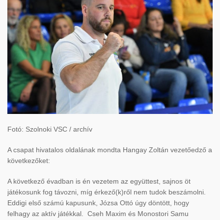
Fotó: Szolnoki VSC / archív
A csapat hivatalos oldalának mondta Hangay Zoltán vezetőedző a
következőket:
A következő évadban is én vezetem az együttest, sajnos öt
játékosunk fog távozni, míg érkező(k)ről nem tudok beszámolni.
Eddigi első számú kapusunk, Józsa Ottó úgy döntött, hogy
felhagy az aktív játékkal. Cseh Maxim és Monostori Samu