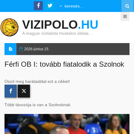
VIZIPOLO
.HU
A magyar vízilabda hivatalos oldala…
2026 június 15.
Férfi OB I: tovább fiatalodik a Szolnok
Oszd meg barátaiddal ezt a cikket!
Több távozója is van a Szolnoknak.