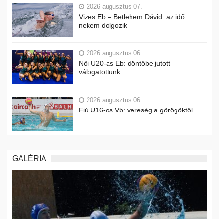
2026 augusztus 07.
Vizes Eb – Betlehem Dávid: az idő
nekem dolgozik
2026 augusztus 06.
Női U20-as Eb: döntőbe jutott
válogatottunk
2026 augusztus 06.
Fiú U16-os Vb: vereség a görögöktől
GALÉRIA