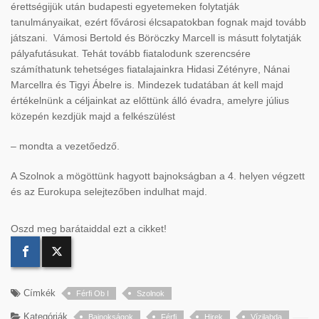
érettségijük után budapesti egyetemeken folytatják
tanulmányaikat, ezért fővárosi élcsapatokban fognak majd tovább
játszani. Vámosi Bertold és Böröczky Marcell is másutt folytatják
pályafutásukat. Tehát tovább fiatalodunk szerencsére
számíthatunk tehetséges fiatalajainkra Hidasi Zétényre, Nánai
Marcellra és Tigyi Ábelre is. Mindezek tudatában át kell majd
értékelnünk a céljainkat az előttünk álló évadra, amelyre július
közepén kezdjük majd a felkészülést
– mondta a vezetőedző.
A Szolnok a mögöttünk hagyott bajnokságban a 4. helyen végzett
és az Eurokupa selejtezőben indulhat majd.
Oszd meg barátaiddal ezt a cikket!
Címkék
Férfi Ob I
Szolnok
Kategóriák
Bajnokságok
Férfi
Hirek
Vízilabda