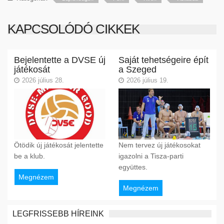
KAPCSOLÓDÓ CIKKEK
Bejelentette a DVSE új
Saját tehetségeire épít
játékosát
a Szeged
2026 július 28.
2026 július 19.
Ötödik új játékosát jelentette
Nem tervez új játékosokat
be a klub.
igazolni a Tisza-parti
együttes.
Megnézem
Megnézem
LEGFRISSEBB HÍREINK