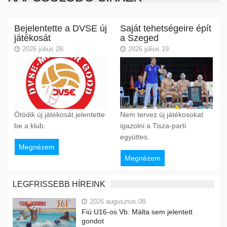
Bejelentette a DVSE új
Saját tehetségeire épít
játékosát
a Szeged
2026 július 28.
2026 július 19.
Ötödik új játékosát jelentette
Nem tervez új játékosokat
be a klub.
igazolni a Tisza-parti
együttes.
Megnézem
Megnézem
LEGFRISSEBB HÍREINK
2026 augusztus 08.
Fiú U16-os Vb: Málta sem jelentett
gondot