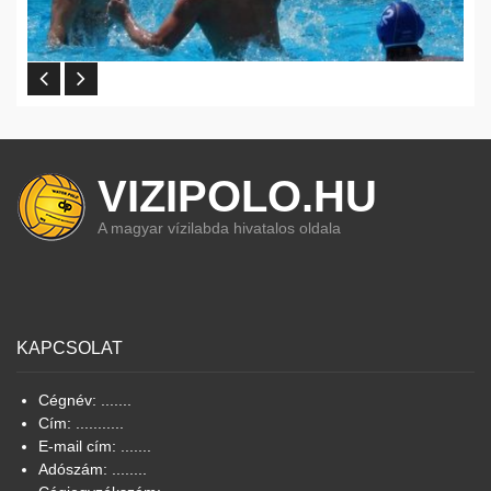
VIZIPOLO.HU
A magyar vízilabda hivatalos oldala
KAPCSOLAT
Cégnév: .......
Cím: ...........
E-mail cím: .......
Adószám: ........