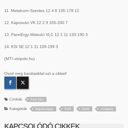
11. Metalcom-Szentes 12 4 8 135-178 12
12. Kaposvári VK 12 2 9 165-200 7
13. PannErgy-Miskolci VLC 12 1 11 133-190 3
14. KSI SE 12 1 11 109-199 3
(MTI-vizipolo.hu)
Oszd meg barátaiddal ezt a cikket!
Címkék
Férfi Ob I
Kategóriák
Bajnokságok
Férfi
Hirek
Vízilabda
KAPCSOLÓDÓ CIKKEK