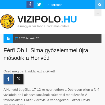
VIZIPOLO
.HU
A magyar vízilabda hivatalos oldala…
2026 február 26.
Férfi Ob I: Sima győzelemmel újra
második a Honvéd
Oszd meg barátaiddal ezt a cikket!
A Honvéd öt góllal, 17-12-re nyert otthon a Debrecen ellen a férfi
vízilabda ob I alapszakaszának csütörtöki mérkőzésén.A
fővárosiaknál Lazar Vickovic, a vendégeknél Tőzsér Dávid