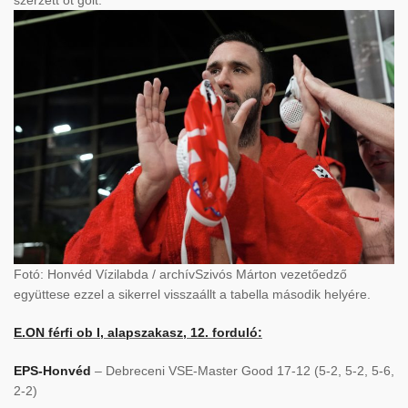
szerzett öt gólt.
Fotó: Honvéd Vízilabda / archívSzivós Márton vezetőedző
együttese ezzel a sikerrel visszaállt a tabella második helyére.
E.ON férfi ob I, alapszakasz, 12. forduló:
EPS-Honvéd
– Debreceni VSE-Master Good 17-12 (5-2, 5-2, 5-6,
2-2)