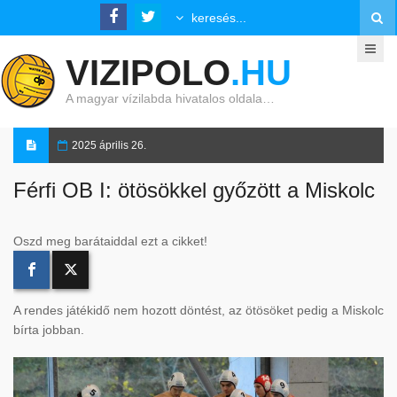
VIZIPOLO
.HU
A magyar vízilabda hivatalos oldala…
2025 április 26.
Férfi OB I: ötösökkel győzött a Miskolc
Oszd meg barátaiddal ezt a cikket!
A rendes játékidő nem hozott döntést, az ötösöket pedig a Miskolc
bírta jobban.