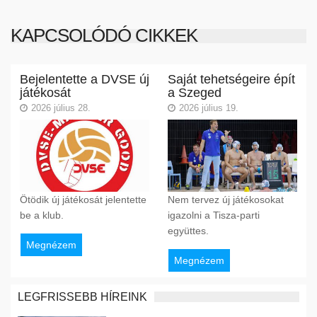
KAPCSOLÓDÓ CIKKEK
Bejelentette a DVSE új
Saját tehetségeire épít
játékosát
a Szeged
2026 július 28.
2026 július 19.
Ötödik új játékosát jelentette
Nem tervez új játékosokat
be a klub.
igazolni a Tisza-parti
együttes.
Megnézem
Megnézem
LEGFRISSEBB HÍREINK