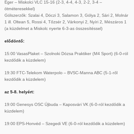
Eger – Miskolci VLC 15-16 (2-3, 4-4, 4-3, 2-2, 3-4 –
ötméteresekkel)
Gólszerzők: Szalai 4, Dóczi 3, Salamon 3, Gólya 2, Sári 2, Molnár
1 ill. Oltean 5, Rossi 4, Tőzsér 2, Várkonyi 2, Nyíri 2, Mészáros 1
(a küzdelmet a Miskolc nyerte 6-3-as összesítéssel)
elődöntő:
15:00 VasasPlaket – Szolnoki Dózsa Praktiker (M4 Sport) (6-0-ról
kezdődik a küzdelem)
19:30 FTC-Telekom Waterpolo – BVSC-Manna ABC (5-1-ről
kezdődik a küzdelem)
az 5-8. helyért:
19:00 Genesys OSC Újbuda – Kaposvári VK (6-0-ról kezdődik a
küzdelem)
19:00 EPS-Honvéd – Szegedi VE (6-0-ról kezdődik a küzdelem)