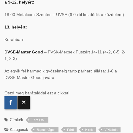
a 9-12. helyért:
18:00 Metalcom-Szentes – UVSE (6:0-ról kezdődik a küzdelem)
13. helyért:
Korábban:
DVSE-Master Good
– PVSK-Mecsek Füszért 14-11 (4-2, 6-5, 2-
1, 2-3)
Az egyik fél harmadik győzelméig tartó párharc állása: 1-0 a
DVSE-Master Good javára.
Oszd meg barátaiddal ezt a cikket!
Címkék
Férfi Ob I
Kategóriák
Bajnokságok
Férfi
Hirek
Vízilabda