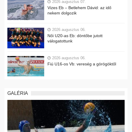
2026 augusztus 07.
Vizes Eb – Betlehem Dávid: az idő
nekem dolgozik
2026 augusztus 06.
Női U20-as Eb: döntőbe jutott
válogatottunk
2026 augusztus 06.
Fiú U16-os Vb: vereség a görögöktől
GALÉRIA