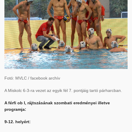
Fotó: MVLC / facebook archív
A Miskolc 6-3-ra vezet az egyik fél 7. pontjáig tartó párharcban.
A férfi ob I, rájtszásának szombati eredményei illetve
programja:
9-12. helyért: