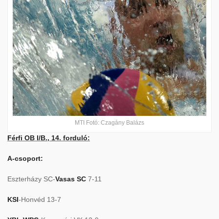
MTI Fotó: Czagány Balázs
Férfi OB I/B., 14. forduló:
A-csoport:
Eszterházy SC-
Vasas SC
7-11
KSI
-Honvéd 13-7