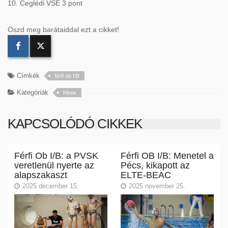
10. Ceglédi VSE 3 pont
Oszd meg barátaiddal ezt a cikket!
Címkék
férfi ob I/B
Kategóriák
Hirek
KAPCSOLÓDÓ CIKKEK
Férfi Ob I/B: a PVSK
Férfi OB I/B: Menetel a
veretlenül nyerte az
Pécs, kikapott az
alapszakaszt
ELTE-BEAC
2025 december 15.
2025 november 25.