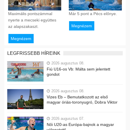
Maximális pontszámmal
Már 5 pont a Pécs előnye.
nyerte a mecseki együttes
Megnézem
az alapszakaszt.
Megnézem
LEGFRISSEBB HÍREINK
2026 augusztus 08.
Fiú U16-os Vb: Málta sem jelentett
gondot
2026 augusztus 08.
Vizes Eb – Bemutatkozott az első
magyar óriás-toronyugró, Dobra Viktor
2026 augusztus 07.
Női U20-as Európa-bajnok a magyar
válogatott!