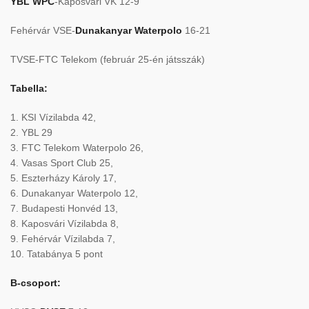
YBL WPC
-Kaposvári VK 12-9
Fehérvár VSE-
Dunakanyar Waterpolo
16-21
TVSE-FTC Telekom (február 25-én játsszák)
Tabella:
1. KSI Vízilabda 42,
2. YBL 29
3. FTC Telekom Waterpolo 26,
4. Vasas Sport Club 25,
5. Eszterházy Károly 17,
6. Dunakanyar Waterpolo 12,
7. Budapesti Honvéd 13,
8. Kaposvári Vízilabda 8,
9. Fehérvár Vízilabda 7,
10. Tatabánya 5 pont
B-csoport: