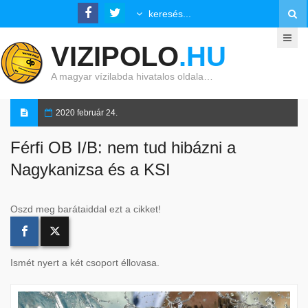
VIZIPOLO
.HU
A magyar vízilabda hivatalos oldala…
2020 február 24.
Férfi OB I/B: nem tud hibázni a
Nagykanizsa és a KSI
Oszd meg barátaiddal ezt a cikket!
Ismét nyert a két csoport éllovasa.