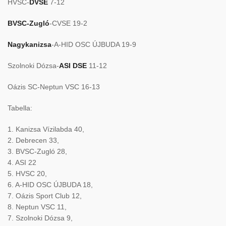
HVSC-
DVSE
7-12
BVSC-Zugló
-CVSE 19-2
Nagykanizsa
-A-HID OSC ÚJBUDA 19-9
Szolnoki Dózsa-
ASI DSE
11-12
Oázis SC-Neptun VSC 16-13
Tabella:
1. Kanizsa Vízilabda 40,
2. Debrecen 33,
3. BVSC-Zugló 28,
4. ASI 22
5. HVSC 20,
6. A-HID OSC ÚJBUDA 18,
7. Oázis Sport Club 12,
8. Neptun VSC 11,
7. Szolnoki Dózsa 9,