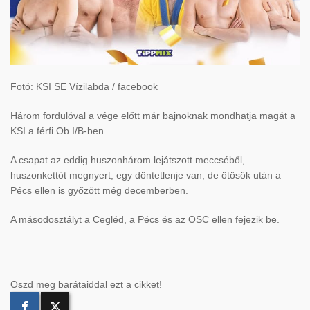
Fotó: KSI SE Vízilabda / facebook
Három fordulóval a vége előtt már bajnoknak mondhatja magát a
KSI a férfi Ob I/B-ben.
A csapat az eddig huszonhárom lejátszott meccséből,
huszonkettőt megnyert, egy döntetlenje van, de ötösök után a
Pécs ellen is győzött még decemberben.
A másodosztályt a Cegléd, a Pécs és az OSC ellen fejezik be.
Oszd meg barátaiddal ezt a cikket!