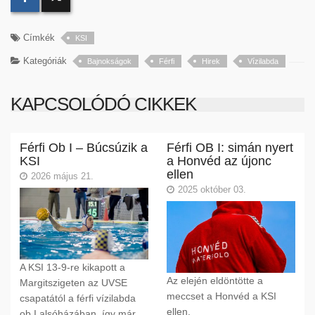
Címkék
KSI
Kategóriák
Bajnokságok
Férfi
Hirek
Vízilabda
KAPCSOLÓDÓ CIKKEK
Férfi Ob I – Búcsúzik a
Férfi OB I: simán nyert
KSI
a Honvéd az újonc
ellen
2026 május 21.
2025 október 03.
A KSI 13-9-re kikapott a
Az elején eldöntötte a
Margitszigeten az UVSE
meccset a Honvéd a KSI
csapatától a férfi vízilabda
ellen.
ob I alsóházában, így már