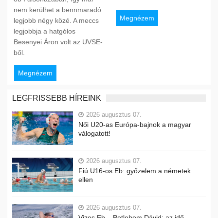
nem kerülhet a bennmaradó
Megnézem
legjobb négy közé. A meccs
legjobbja a hatgólos
Besenyei Áron volt az UVSE-
ből.
Megnézem
LEGFRISSEBB HÍREINK
2026 augusztus 07.
Női U20-as Európa-bajnok a magyar
válogatott!
2026 augusztus 07.
Fiú U16-os Eb: győzelem a németek
ellen
2026 augusztus 07.
Vizes Eb – Betlehem Dávid: az idő