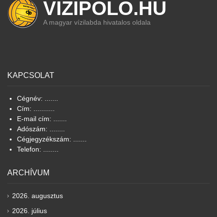
VIZIPOLO.HU
A magyar vízilabda hivatalos oldala
KAPCSOLAT
Cégnév: .......
Cím: ...........
E-mail cím: .......
Adószám: ........
Cégjegyzékszám: .......
Telefon: ........
ARCHÍVUM
2026. augusztus
2026. július