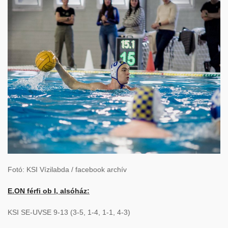
Fotó: KSI Vízilabda / facebook archív
E.ON férfi ob I, alsóház:
KSI SE-UVSE 9-13 (3-5, 1-4, 1-1, 4-3)