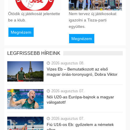
Ötödik új játékosát jelentette
Nem tervez új játékosokat
be a klub.
igazolni a Tisza-parti
együttes.
Megnézem
Megnézem
LEGFRISSEBB HÍREINK
2026 augusztus 08.
Vizes Eb – Bemutatkozott az első
magyar óriás-toronyugró, Dobra Viktor
2026 augusztus 07.
Női U20-as Európa-bajnok a magyar
válogatott!
2026 augusztus 07.
Fiú U16-os Eb: győzelem a németek
ellen