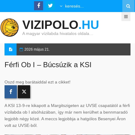
VIZIPOLO
.HU
A magyar vízilabda hivatalos oldala…
2026 május 21.
Férfi Ob I – Búcsúzik a KSI
Oszd meg barátaiddal ezt a cikket!
A KSI 13-9-re kikapott a Margitszigeten az UVSE csapatától a férfi
vízilabda ob I alsóházában, így már nem kerülhet a bennmaradó
legjobb négy közé. A meccs legjobbja a hatgólos Besenyei Áron
volt az UVSE-ből.