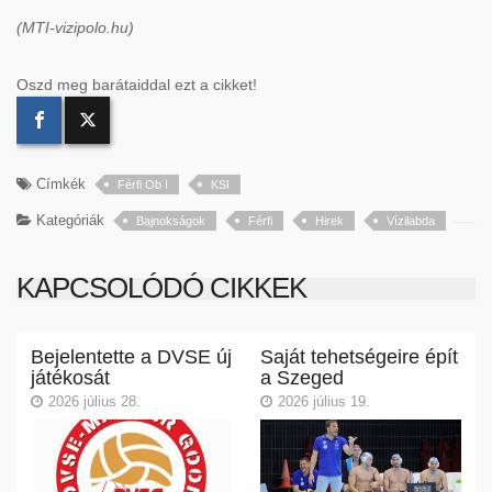
(MTI-vizipolo.hu)
Oszd meg barátaiddal ezt a cikket!
Címkék
Férfi Ob I
KSI
Kategóriák
Bajnokságok
Férfi
Hirek
Vízilabda
KAPCSOLÓDÓ CIKKEK
Bejelentette a DVSE új
Saját tehetségeire épít
játékosát
a Szeged
2026 július 28.
2026 július 19.