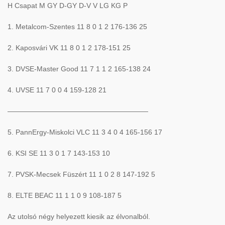
H Csapat M GY D-GY D-V V LG KG P
1. Metalcom-Szentes 11 8 0 1 2 176-136 25
2. Kaposvári VK 11 8 0 1 2 178-151 25
3. DVSE-Master Good 11 7 1 1 2 165-138 24
4. UVSE 11 7 0 0 4 159-128 21
————————————————————
5. PannErgy-Miskolci VLC 11 3 4 0 4 165-156 17
6. KSI SE 11 3 0 1 7 143-153 10
7. PVSK-Mecsek Füszért 11 1 0 2 8 147-192 5
8. ELTE BEAC 11 1 1 0 9 108-187 5
Az utolsó négy helyezett kiesik az élvonalból.