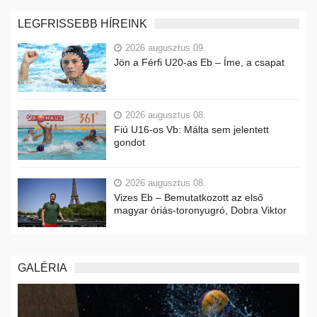
LEGFRISSEBB HÍREINK
2026 augusztus 09.
Jön a Férfi U20-as Eb – Íme, a csapat
2026 augusztus 08.
Fiú U16-os Vb: Málta sem jelentett
gondot
2026 augusztus 08.
Vizes Eb – Bemutatkozott az első
magyar óriás-toronyugró, Dobra Viktor
GALÉRIA