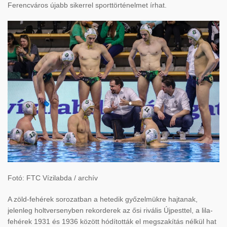
Ferencváros újabb sikerrel sporttörténelmet írhat.
Fotó: FTC Vízilabda / archív
A zöld-fehérek sorozatban a hetedik győzelmükre hajtanak,
jelenleg holtversenyben rekorderek az ősi rivális Újpesttel, a lila-
fehérek 1931 és 1936 között hódították el megszakítás nélkül hat