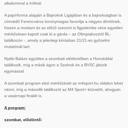
alkalommal a trófeát.
A papírforma alapján a Bajnokok Ligájában és a bajnokságban is
címvédő Ferencváros toronymagas favoritja a négyes döntőnek,
hiszen a mostani és az előző szezont is figyelembe véve egyetlen
mérkőzésen kapott csak ki a gárda – az Olimpiakosztól BL-
találkozón -, amely a jelenlegi kiírásban 21/21-es győzelmi
mutatónál tart.
Nyéki Balázs együttes a szombati elődöntőben a Honvéddal
találkozik, míg a másik ágon a Szolnok és a BVSC játszik
egymással.
A szombati program első mérkőzését az m4sport.hu oldalon lehet
nézni, míg a második találkozót az M4 Sport+ közvetíti, ahogyan
a vasárnapi finálét is.
A program:
szombat, elődöntő: