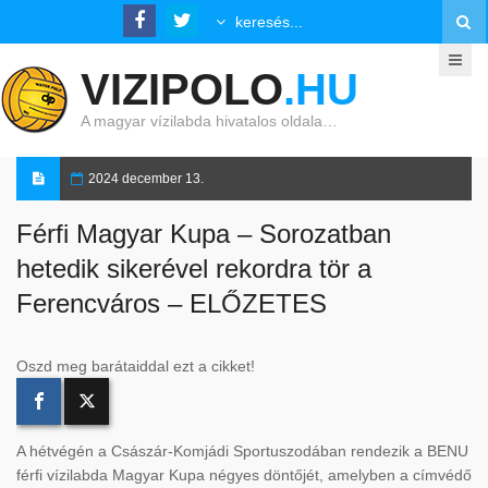
VIZIPOLO
.HU
A magyar vízilabda hivatalos oldala…
2024 december 13.
Férfi Magyar Kupa – Sorozatban
hetedik sikerével rekordra tör a
Ferencváros – ELŐZETES
Oszd meg barátaiddal ezt a cikket!
A hétvégén a Császár-Komjádi Sportuszodában rendezik a BENU
férfi vízilabda Magyar Kupa négyes döntőjét, amelyben a címvédő