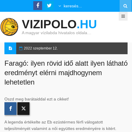
VIZIPOLO
.HU
A magyar vízilabda hivatalos oldala…
2022 szeptember 12.
Faragó: ilyen rövid idő alatt ilyen látható
eredményt elérni majdhogynem
lehetetlen
Oszd meg barátaiddal ezt a cikket!
A legenda értékelte az Eb ezüstérmes férfi válogatott
teljesítményét valamint a női együttes eredményére is kitért.