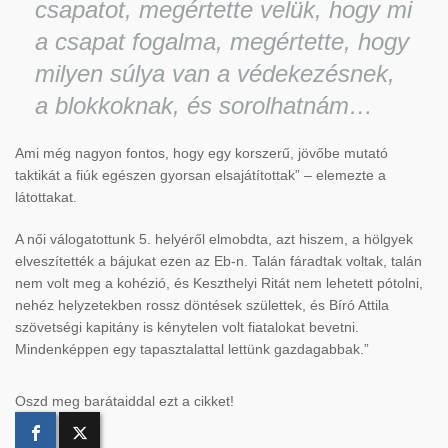
csapatot, megértette velük, hogy mi
a csapat fogalma, megértette, hogy
milyen súlya van a védekezésnek,
a blokkoknak, és sorolhatnám…
Ami még nagyon fontos, hogy egy korszerű, jövőbe mutató
taktikát a fiúk egészen gyorsan elsajátítottak” – elemezte a
látottakat.
A női válogatottunk 5. helyéről elmobdta, azt hiszem, a hölgyek
elveszítették a bájukat ezen az Eb-n. Talán fáradtak voltak, talán
nem volt meg a kohézió, és Keszthelyi Ritát nem lehetett pótolni,
nehéz helyzetekben rossz döntések születtek, és Bíró Attila
szövetségi kapitány is kénytelen volt fiatalokat bevetni.
Mindenképpen egy tapasztalattal lettünk gazdagabbak.”
Oszd meg barátaiddal ezt a cikket!