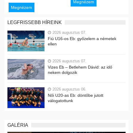
Megnézem
Megnézem
LEGFRISSEBB HÍREINK
2026 augusztus 07.
Fiú U16-os Eb: győzelem a németek
ellen
2026 augusztus 07.
Vizes Eb – Betlehem Dávid: az idő
nekem dolgozik
2026 augusztus 06.
Női U20-as Eb: döntőbe jutott
válogatottunk
GALÉRIA