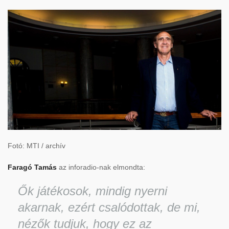
Fotó: MTI / archív
Faragó Tamás
az inforadio-nak elmondta:
Ők játékosok, mindig nyerni
akarnak, ezért csalódottak, de mi,
nézők tudjuk, hogy ez az