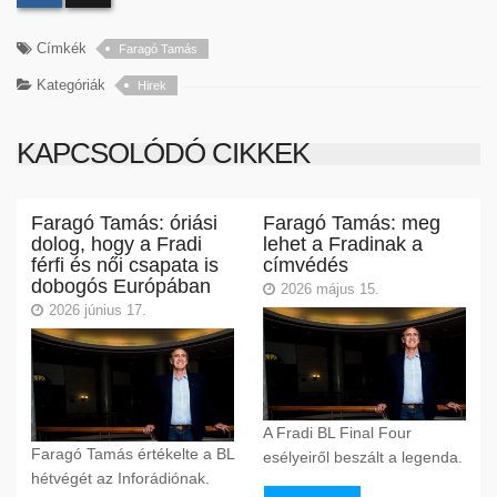
Címkék
Faragó Tamás
Kategóriák
Hirek
KAPCSOLÓDÓ CIKKEK
Faragó Tamás: óriási
Faragó Tamás: meg
dolog, hogy a Fradi
lehet a Fradinak a
férfi és női csapata is
címvédés
dobogós Európában
2026 május 15.
2026 június 17.
A Fradi BL Final Four
Faragó Tamás értékelte a BL
esélyeiről beszált a legenda.
hétvégét az Inforádiónak.