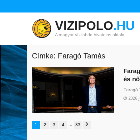
VIZIPOLO
.HU
A magyar vízilabda hivatalos oldala…
Címke: Faragó Tamás
Farag
és nő
Faragó T
2026 j
…
1
2
3
4
33