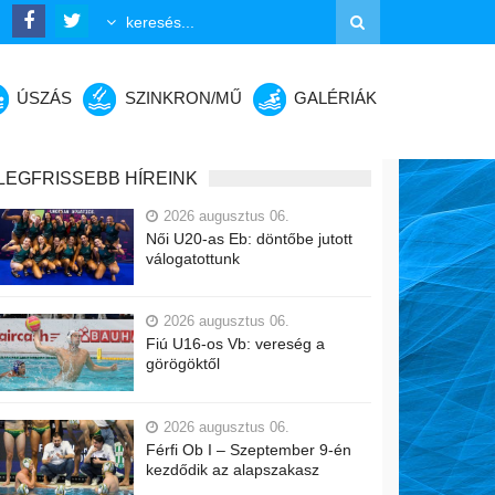
ÚSZÁS
SZINKRON/MŰ
GALÉRIÁK
LEGFRISSEBB HÍREINK
2026 augusztus 06.
Női U20-as Eb: döntőbe jutott
válogatottunk
2026 augusztus 06.
Fiú U16-os Vb: vereség a
görögöktől
2026 augusztus 06.
Férfi Ob I – Szeptember 9-én
kezdődik az alapszakasz