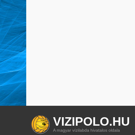
VIZIPOLO.HU
A magyar vízilabda hivatalos oldala