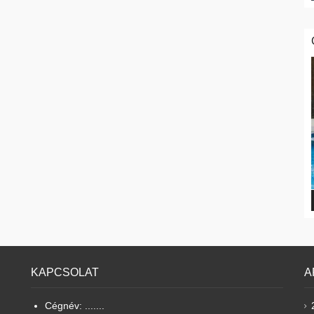
KAPCSOLAT
A
Cégnév: .......