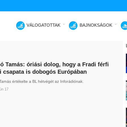
VÁLOGATOTTAK
BAJNOKSÁGOK
ó Tamás: óriási dolog, hogy a Fradi férfi
i csapata is dobogós Európában
amás értékelte a BL hétvégét az Inforádiónak.
ún 17