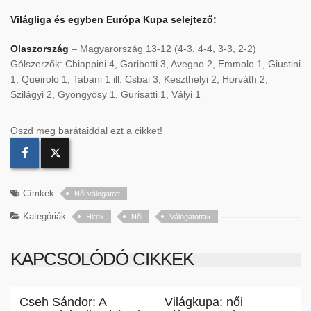
Világliga és egyben Európa Kupa selejtező:
Olaszország
– Magyarország 13-12 (4-3, 4-4, 3-3, 2-2)
Gólszerzők: Chiappini 4, Garibotti 3, Avegno 2, Emmolo 1, Giustini
1, Queirolo 1, Tabani 1 ill. Csbai 3, Keszthelyi 2, Horváth 2,
Szilágyi 2, Gyöngyösy 1, Gurisatti 1, Vályi 1
Oszd meg barátaiddal ezt a cikket!
Címkék
Női válogatott
Kategóriák
Hirek
Női
Válogatottak
KAPCSOLÓDÓ CIKKEK
Cseh Sándor: A
Világkupa: női