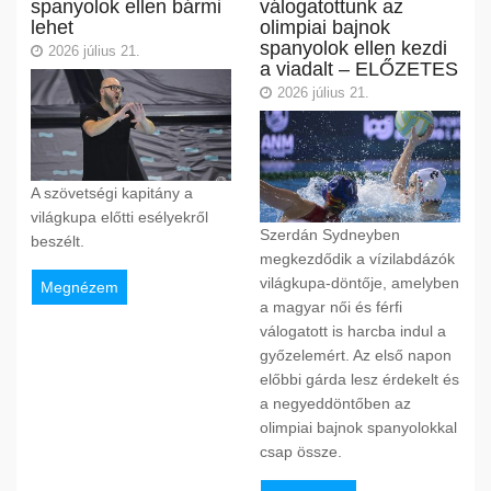
spanyolok ellen bármi
válogatottunk az
lehet
olimpiai bajnok
spanyolok ellen kezdi
2026 július 21.
a viadalt – ELŐZETES
2026 július 21.
A szövetségi kapitány a
világkupa előtti esélyekről
Szerdán Sydneyben
beszélt.
megkezdődik a vízilabdázók
világkupa-döntője, amelyben
Megnézem
a magyar női és férfi
válogatott is harcba indul a
győzelemért. Az első napon
előbbi gárda lesz érdekelt és
a negyeddöntőben az
olimpiai bajnok spanyolokkal
csap össze.