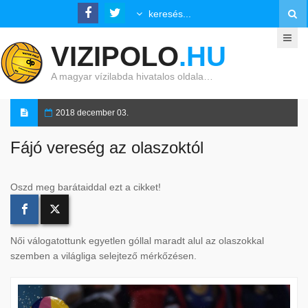
VIZIPOLO
.HU
A magyar vízilabda hivatalos oldala…
2018 december 03.
Fájó vereség az olaszoktól
Oszd meg barátaiddal ezt a cikket!
Női válogatottunk egyetlen góllal maradt alul az olaszokkal
szemben a világliga selejtező mérkőzésen.